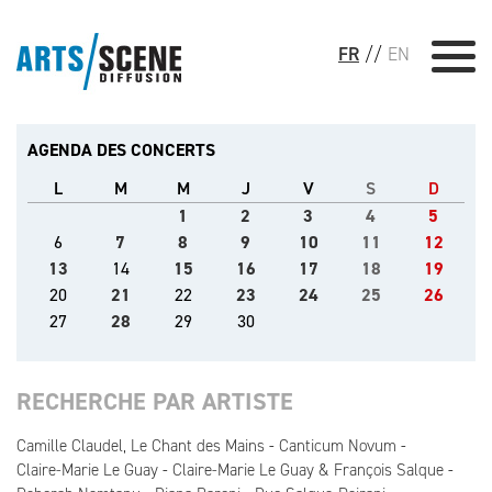
FR
//
EN
AGENDA DES CONCERTS
L
M
M
J
V
S
D
1
2
3
4
5
6
7
8
9
10
11
12
13
14
15
16
17
18
19
20
21
22
23
24
25
26
27
28
29
30
RECHERCHE PAR ARTISTE
Camille Claudel, Le Chant des Mains
Canticum Novum
Claire-Marie Le Guay
Claire-Marie Le Guay & François Salque