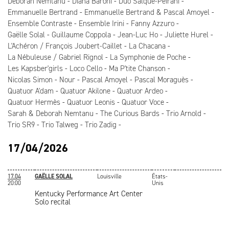
Deborah Nemtanu
Diana Baroni
Duo Salque-Peirani
Emmanuelle Bertrand
Emmanuelle Bertrand & Pascal Amoyel
Ensemble Contraste
Ensemble Irini
Fanny Azzuro
Gaëlle Solal
Guillaume Coppola
Jean-Luc Ho
Juliette Hurel
L'Achéron / François Joubert-Caillet
La Chacana
La Nébuleuse / Gabriel Rignol
La Symphonie de Poche
Les Kapsber'girls
Loco Cello
Ma P'tite Chanson
Nicolas Simon
Nour
Pascal Amoyel
Pascal Moraguès
Quatuor A'dam
Quatuor Akilone
Quatuor Ardeo
Quatuor Hermès
Quatuor Leonis
Quatuor Voce
Sarah & Deborah Nemtanu
The Curious Bards
Trio Arnold
Trio SR9
Trio Talweg
Trio Zadig
17/04/2026
17.04
GAËLLE SOLAL
Louisville
États-
20:00
Unis
Kentucky Performance Art Center
Solo recital