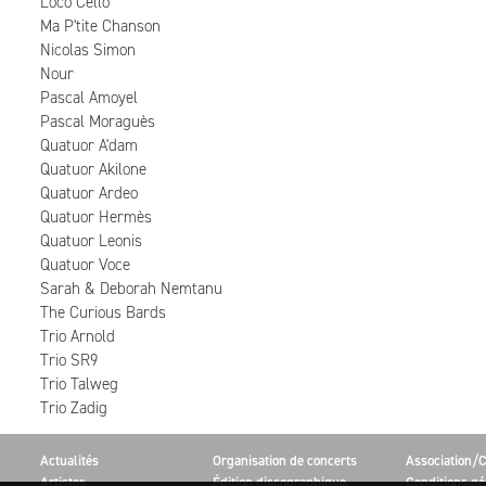
Loco Cello
Ma P'tite Chanson
Nicolas Simon
Nour
Pascal Amoyel
Pascal Moraguès
Quatuor A'dam
Quatuor Akilone
Quatuor Ardeo
Quatuor Hermès
Quatuor Leonis
Quatuor Voce
Sarah & Deborah Nemtanu
The Curious Bards
Trio Arnold
Trio SR9
Trio Talweg
Trio Zadig
Actualités
Organisation de concerts
Association/C
Artistes
Édition discographique
Conditions gé