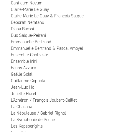
Canticum Novum
Claire-Marie Le Guay
Claire-Marie Le Guay & François Salque
Deborah Nemtanu
Diana Baroni
Duo Salque-Peirani
Emmanuelle Bertrand
Emmanuelle Bertrand & Pascal Amoyel
Ensemble Contraste
Ensemble Irini
Fanny Azzuro
Gaëlle Solal
Guillaume Coppola
Jean-Luc Ho
Juliette Hurel
L'Achéron / François Joubert-Caillet
La Chacana
La Nébuleuse / Gabriel Rignol
La Symphonie de Poche
Les Kapsber'girls