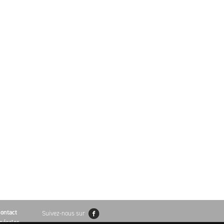
ontact
Suivez-nous sur
nérales