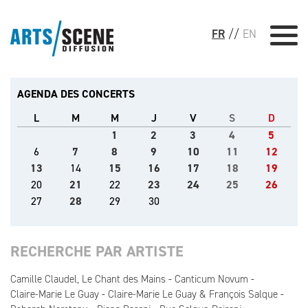
FR
//
EN
AGENDA DES CONCERTS
L
M
M
J
V
S
D
1
2
3
4
5
6
7
8
9
10
11
12
13
14
15
16
17
18
19
20
21
22
23
24
25
26
27
28
29
30
RECHERCHE PAR ARTISTE
Camille Claudel, Le Chant des Mains
Canticum Novum
Claire-Marie Le Guay
Claire-Marie Le Guay & François Salque