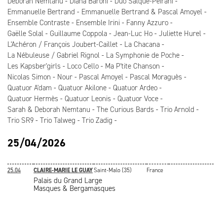
Deborah Nemtanu
Diana Baroni
Duo Salque-Peirani
Emmanuelle Bertrand
Emmanuelle Bertrand & Pascal Amoyel
Ensemble Contraste
Ensemble Irini
Fanny Azzuro
Gaëlle Solal
Guillaume Coppola
Jean-Luc Ho
Juliette Hurel
L'Achéron / François Joubert-Caillet
La Chacana
La Nébuleuse / Gabriel Rignol
La Symphonie de Poche
Les Kapsber'girls
Loco Cello
Ma P'tite Chanson
Nicolas Simon
Nour
Pascal Amoyel
Pascal Moraguès
Quatuor A'dam
Quatuor Akilone
Quatuor Ardeo
Quatuor Hermès
Quatuor Leonis
Quatuor Voce
Sarah & Deborah Nemtanu
The Curious Bards
Trio Arnold
Trio SR9
Trio Talweg
Trio Zadig
25/04/2026
25.04
CLAIRE-MARIE LE GUAY
Saint-Malo (35)
France
Palais du Grand Large
Masques & Bergamasques