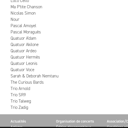
Loco Cello
Ma P'tite Chanson
Nicolas Simon
Nour
Pascal Amoyel
Pascal Moraguès
Quatuor A'dam
Quatuor Akilone
Quatuor Ardeo
Quatuor Hermès
Quatuor Leonis
Quatuor Voce
Sarah & Deborah Nemtanu
The Curious Bards
Trio Arnold
Trio SR9
Trio Talweg
Trio Zadig
Actualités
Organisation de concerts
Association/C
Artistes
Édition discographique
Conditions gé