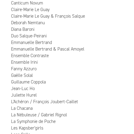
Canticum Novum
Claire-Marie Le Guay
Claire-Marie Le Guay & François Salque
Deborah Nemtanu
Diana Baroni
Duo Salque-Peirani
Emmanuelle Bertrand
Emmanuelle Bertrand & Pascal Amoyel
Ensemble Contraste
Ensemble Irini
Fanny Azzuro
Gaëlle Solal
Guillaume Coppola
Jean-Luc Ho
Juliette Hurel
L'Achéron / François Joubert-Caillet
La Chacana
La Nébuleuse / Gabriel Rignol
La Symphonie de Poche
Les Kapsber'girls