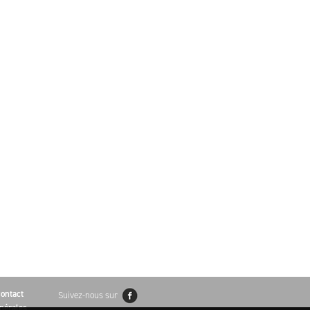
ontact
Suivez-nous sur
nérales