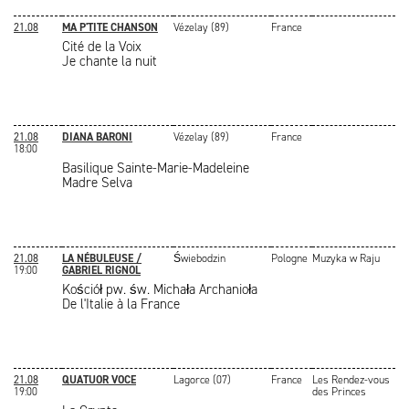
21.08
MA P'TITE CHANSON
Vézelay (89)
France
Cité de la Voix
Je chante la nuit
21.08
DIANA BARONI
Vézelay (89)
France
18:00
Basilique Sainte-Marie-Madeleine
Madre Selva
21.08
LA NÉBULEUSE /
Świebodzin
Pologne
Muzyka w Raju
19:00
GABRIEL RIGNOL
Kościół pw. św. Michała Archanioła
De l'Italie à la France
21.08
QUATUOR VOCE
Lagorce (07)
France
Les Rendez-vous
19:00
des Princes