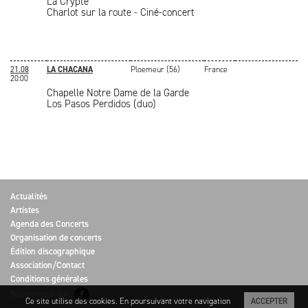
La Crypte
Charlot sur la route - Ciné-concert
21.08
LA CHACANA
Ploemeur (56)
France
20:00
Chapelle Notre Dame de la Garde
Los Pasos Perdidos (duo)
Actualités
Artistes
Agenda des Concerts
Organisation de concerts
Édition discographique
Association/Contact
Conditions générales
Suivez-nous sur
Ce site utilise des cookies. En poursuivant votre navigation
ACCEPTER