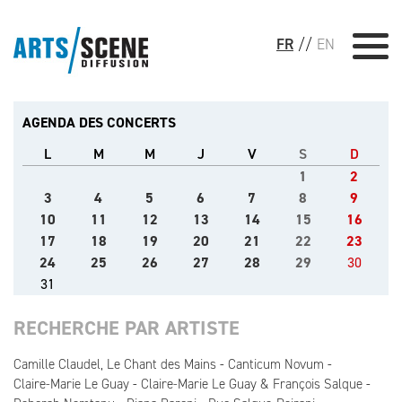
FR
//
EN
AGENDA DES CONCERTS
L
M
M
J
V
S
D
1
2
3
4
5
6
7
8
9
10
11
12
13
14
15
16
17
18
19
20
21
22
23
24
25
26
27
28
29
30
31
RECHERCHE PAR ARTISTE
Camille Claudel, Le Chant des Mains
Canticum Novum
Claire-Marie Le Guay
Claire-Marie Le Guay & François Salque