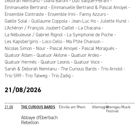
Deborah Nemtanu
Diana Baroni
Duo Salque-Peirani
Emmanuelle Bertrand
Emmanuelle Bertrand & Pascal Amoyel
Ensemble Contraste
Ensemble Irini
Fanny Azzuro
Gaëlle Solal
Guillaume Coppola
Jean-Luc Ho
Juliette Hurel
L'Achéron / François Joubert-Caillet
La Chacana
La Nébuleuse / Gabriel Rignol
La Symphonie de Poche
Les Kapsber'girls
Loco Cello
Ma P'tite Chanson
Nicolas Simon
Nour
Pascal Amoyel
Pascal Moraguès
Quatuor A'dam
Quatuor Akilone
Quatuor Ardeo
Quatuor Hermès
Quatuor Leonis
Quatuor Voce
Sarah & Deborah Nemtanu
The Curious Bards
Trio Arnold
Trio SR9
Trio Talweg
Trio Zadig
21/08/2026
21.08
THE CURIOUS BARDS
Eltville am Rhein
Allemagne
Rheingau Musik
Festival
Abbaye d'Eberbach
Rebellion