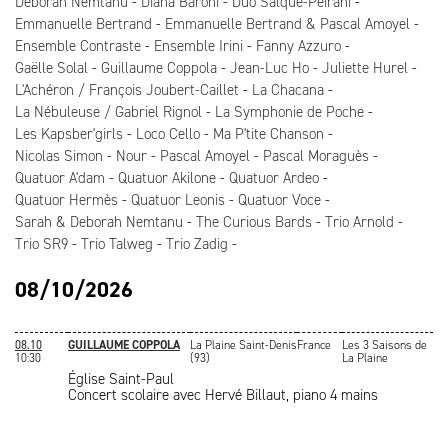
Deborah Nemtanu
Diana Baroni
Duo Salque-Peirani
Emmanuelle Bertrand
Emmanuelle Bertrand & Pascal Amoyel
Ensemble Contraste
Ensemble Irini
Fanny Azzuro
Gaëlle Solal
Guillaume Coppola
Jean-Luc Ho
Juliette Hurel
L'Achéron / François Joubert-Caillet
La Chacana
La Nébuleuse / Gabriel Rignol
La Symphonie de Poche
Les Kapsber'girls
Loco Cello
Ma P'tite Chanson
Nicolas Simon
Nour
Pascal Amoyel
Pascal Moraguès
Quatuor A'dam
Quatuor Akilone
Quatuor Ardeo
Quatuor Hermès
Quatuor Leonis
Quatuor Voce
Sarah & Deborah Nemtanu
The Curious Bards
Trio Arnold
Trio SR9
Trio Talweg
Trio Zadig
08/10/2026
08.10
GUILLAUME COPPOLA
La Plaine Saint-Denis
France
Les 3 Saisons de
10:30
(93)
La Plaine
Église Saint-Paul
Concert scolaire avec Hervé Billaut, piano 4 mains