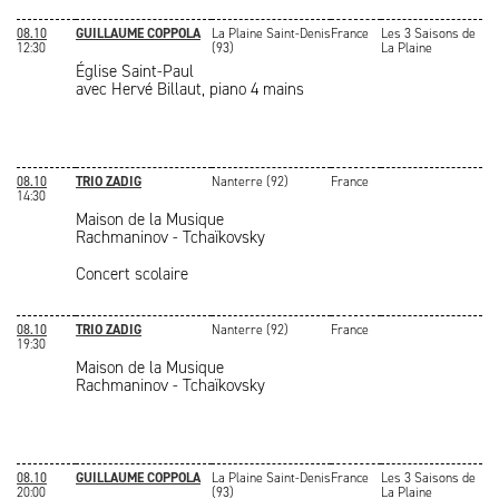
08.10
GUILLAUME COPPOLA
La Plaine Saint-Denis
France
Les 3 Saisons de
12:30
(93)
La Plaine
Église Saint-Paul
avec Hervé Billaut, piano 4 mains
08.10
TRIO ZADIG
Nanterre (92)
France
14:30
Maison de la Musique
Rachmaninov - Tchaïkovsky
Concert scolaire
08.10
TRIO ZADIG
Nanterre (92)
France
19:30
Maison de la Musique
Rachmaninov - Tchaïkovsky
08.10
GUILLAUME COPPOLA
La Plaine Saint-Denis
France
Les 3 Saisons de
20:00
(93)
La Plaine