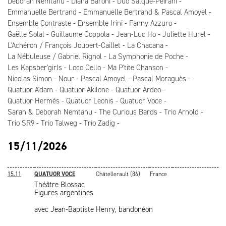
Deborah Nemtanu
Diana Baroni
Duo Salque-Peirani
Emmanuelle Bertrand
Emmanuelle Bertrand & Pascal Amoyel
Ensemble Contraste
Ensemble Irini
Fanny Azzuro
Gaëlle Solal
Guillaume Coppola
Jean-Luc Ho
Juliette Hurel
L'Achéron / François Joubert-Caillet
La Chacana
La Nébuleuse / Gabriel Rignol
La Symphonie de Poche
Les Kapsber'girls
Loco Cello
Ma P'tite Chanson
Nicolas Simon
Nour
Pascal Amoyel
Pascal Moraguès
Quatuor A'dam
Quatuor Akilone
Quatuor Ardeo
Quatuor Hermès
Quatuor Leonis
Quatuor Voce
Sarah & Deborah Nemtanu
The Curious Bards
Trio Arnold
Trio SR9
Trio Talweg
Trio Zadig
15/11/2026
15.11
QUATUOR VOCE
Châtellerault (86)
France
Théâtre Blossac
Figures argentines
avec Jean-Baptiste Henry, bandonéon