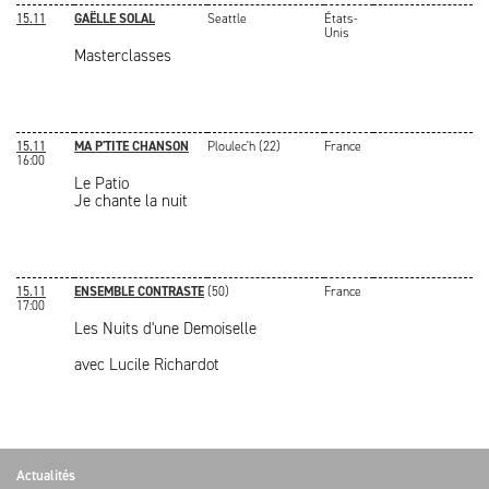
15.11
GAËLLE SOLAL
Seattle
États-
Unis
Masterclasses
15.11
MA P'TITE CHANSON
Ploulec'h (22)
France
16:00
Le Patio
Je chante la nuit
15.11
ENSEMBLE CONTRASTE
(50)
France
17:00
Les Nuits d'une Demoiselle
avec Lucile Richardot
Actualités