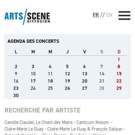
FR
//
EN
AGENDA DES CONCERTS
L
M
M
J
V
S
D
1
2
3
4
5
6
7
8
9
10
11
12
13
14
15
16
17
18
19
20
21
22
23
24
25
26
27
28
29
30
RECHERCHE PAR ARTISTE
Camille Claudel, Le Chant des Mains
Canticum Novum
Claire-Marie Le Guay
Claire-Marie Le Guay & François Salque