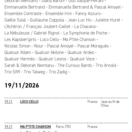
Deborah Nemtanu
Diana Baroni
Duo Salque-Peirani
Emmanuelle Bertrand
Emmanuelle Bertrand & Pascal Amoyel
Ensemble Contraste
Ensemble Irini
Fanny Azzuro
Gaëlle Solal
Guillaume Coppola
Jean-Luc Ho
Juliette Hurel
L'Achéron / François Joubert-Caillet
La Chacana
La Nébuleuse / Gabriel Rignol
La Symphonie de Poche
Les Kapsber'girls
Loco Cello
Ma P'tite Chanson
Nicolas Simon
Nour
Pascal Amoyel
Pascal Moraguès
Quatuor A'dam
Quatuor Akilone
Quatuor Ardeo
Quatuor Hermès
Quatuor Leonis
Quatuor Voce
Sarah & Deborah Nemtanu
The Curious Bards
Trio Arnold
Trio SR9
Trio Talweg
Trio Zadig
19/11/2026
19.11
LOCO CELLO
France
Jazz au fil de
l'Oise
19.11
MA P'TITE CHANSON
Paris (75)
France