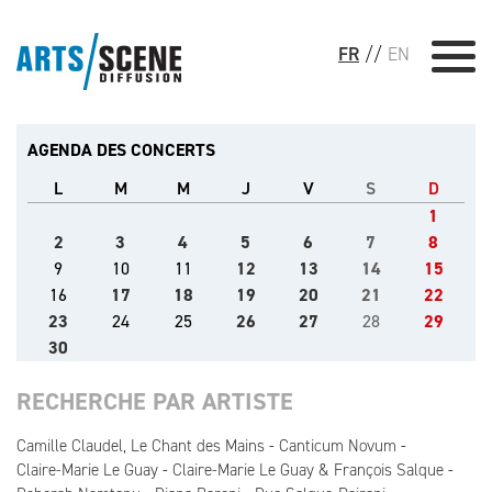
FR
//
EN
AGENDA DES CONCERTS
L
M
M
J
V
S
D
1
2
3
4
5
6
7
8
9
10
11
12
13
14
15
16
17
18
19
20
21
22
23
24
25
26
27
28
29
30
RECHERCHE PAR ARTISTE
Camille Claudel, Le Chant des Mains
Canticum Novum
Claire-Marie Le Guay
Claire-Marie Le Guay & François Salque