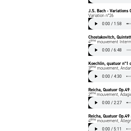
J.S. Bach - Variations
Variation n°26
Chostakovitch, Quintet
ème
4
mouvement Interm
Koechlin, quatuor n°1 
ème
3
mouvement, Andant
Reicha, Quatuor Op.49
ème
2
mouvement, Adagio
Reicha, Quatuor Op.49
ème
4
mouvement, Alleg