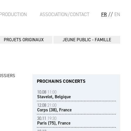
PRODUCTION
ASSOCIATION/CONTACT
FR
//
EN
PROJETS ORIGINAUX
JEUNE PUBLIC - FAMILLE
OSSIERS
PROCHAINS CONCERTS
10.08
11:00
Stavelot, Belgique
12.08
21:00
Corps (38), France
30.11
19:30
Paris (75), France