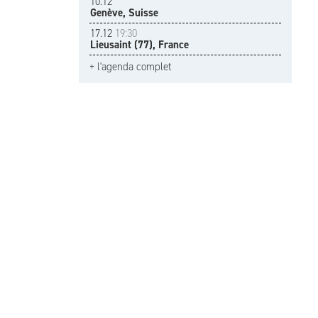
10.12
Genève, Suisse
17.12
19:30
Lieusaint (77), France
+ l'agenda complet