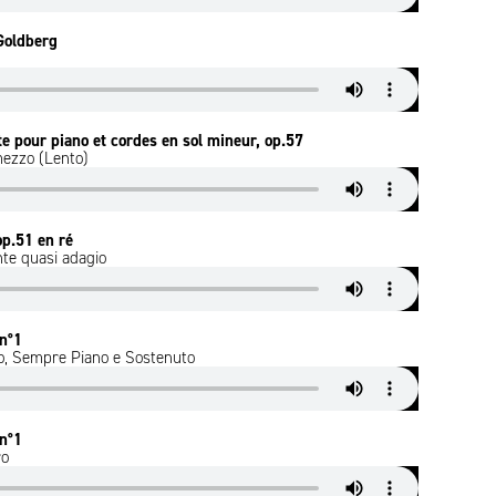
 Goldberg
te pour piano et cordes en sol mineur, op.57
ezzo (Lento)
op.51 en ré
e quasi adagio
 n°1
, Sempre Piano e Sostenuto
 n°1
ro