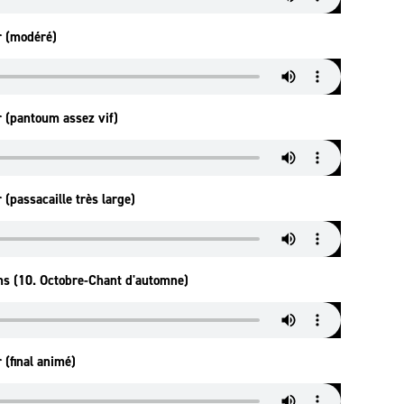
r (modéré)
r (pantoum assez vif)
 (passacaille très large)
ns (10. Octobre-Chant d'automne)
 (final animé)