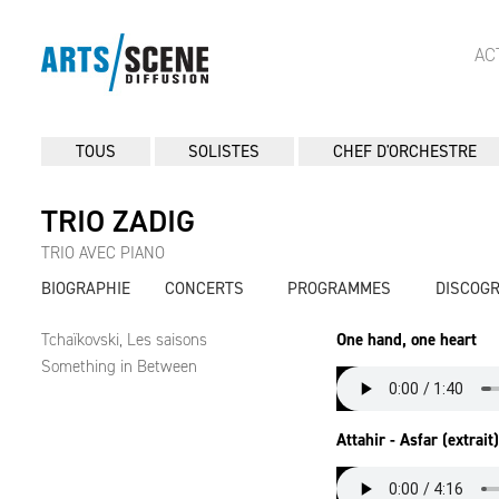
AC
TOUS
SOLISTES
CHEF D'ORCHESTRE
TRIO ZADIG
TRIO AVEC PIANO
BIOGRAPHIE
CONCERTS
PROGRAMMES
DISCOG
Tchaïkovski, Les saisons
One hand, one heart
Something in Between
Attahir - Asfar (extrait)