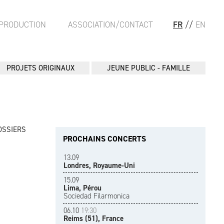
PRODUCTION
ASSOCIATION/CONTACT
FR
//
EN
PROJETS ORIGINAUX
JEUNE PUBLIC - FAMILLE
OSSIERS
PROCHAINS CONCERTS
13.09
Londres, Royaume-Uni
15.09
Lima, Pérou
Sociedad Filarmonica
06.10
19:30
Reims (51), France