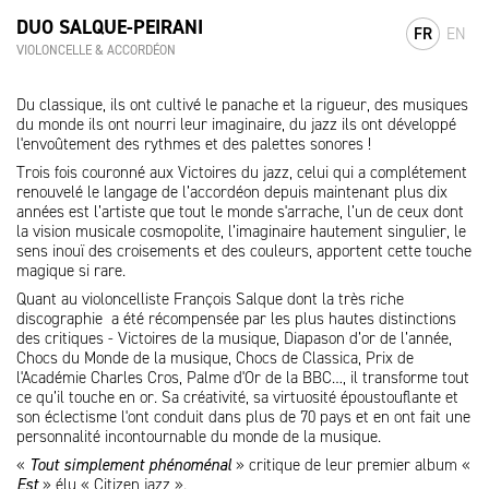
DUO SALQUE-PEIRANI
FR
EN
VIOLONCELLE & ACCORDÉON
Du classique, ils ont cultivé le panache et la rigueur, des musiques
du monde ils ont nourri leur imaginaire, du jazz ils ont développé
l'envoûtement des rythmes et des palettes sonores !
Trois fois couronné aux Victoires du jazz, celui qui a complétement
renouvelé le langage de l’accordéon depuis maintenant plus dix
années est l’artiste que tout le monde s'arrache, l’un de ceux dont
la vision musicale cosmopolite, l’imaginaire hautement singulier, le
sens inouï des croisements et des couleurs, apportent cette touche
magique si rare.
Quant au violoncelliste François Salque dont la très riche
discographie a été récompensée par les plus hautes distinctions
des critiques - Victoires de la musique, Diapason d’or de l’année,
Chocs du Monde de la musique, Chocs de Classica, Prix de
l'Académie Charles Cros, Palme d'Or de la BBC…, il transforme tout
ce qu’il touche en or. Sa créativité, sa virtuosité époustouflante et
son éclectisme l'ont conduit dans plus de 70 pays et en ont fait une
personnalité incontournable du monde de la musique.
«
Tout simplement phénoménal
» critique de leur premier album «
Est
» élu « Citizen jazz ».