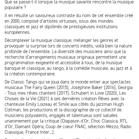
Que se passe-t-il lorsque la musique savante rencontre la musique
populaire ?
Il en résulte un savoureux contraste du nom de cet ensemble créé
en 2000, composé d’artistes virtuoses, issus des mondes
classiques et jazz et diplômés de prestigieuses institutions
européennes.
Décomplexer la musique classique, mélanger les genres et
provoquer la surprise lors de concerts inédits, voilà bien la nature
profonde de l’ensemble. La diversité des musiciens ainsi que la
recherche d’arrangements musicaux originaux permettent une
programmation exigeante et accessible à tous, de la musique
baroque et classique, au tango, à la comédie musicale, au jazz et à
la création contemporaine.
De Classic Tango qui se joua dans le monde entier aux spectacles
musicaux The Fairy Queen (2015), Joséphine Baker (2016), Georgia
- Tous mes rêves chantent (2017), Schubert in Love (2020), Les
Choses de la Vie (2021) à ses dernières création Rêves avec la
chanteuse Emily Loizeau et Smile aux côtés du jazzman Hugh
Coltman, les productions et la discographie de ce collectif de
musiciens polyvalents, engagés et talentueux sont saluées
unanimement par la critique (Diapason d’Or, Choc Classica, RTL
d’Or, Diamant Opéra, Coup de coeur FNAC, sélection Mezzo, Radio
Classique, France Inter...).