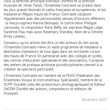
Sous la direction artistique d’Arnaud Thorette et la direction
musicale de Johan Farjot, l’Ensemble Contraste se produit dans
les plus grands festivals et salles françaises et européennes, et est
implanté en Région Hauts-de-France. Contraste collabore
régulièrement avec des personnalités venues d’horizons différents
: la mezzo-soprano Karine Deshayes, le contre-ténor Philippe
Jaroussky, le compositeur Karol Beffa, les sopranos Magali Léger,
Sandrine Piau mais aussi Rosemary Standley, Albin de la Simone,
Emily Loizeau...
Convaincu qu’un artiste doit être un des acteurs du lien social,
l’Ensemble Contraste mène un vaste programme de médiation à
destination d’amateurs de tous âges dans les territoires ruraux
des Hauts-de-France. En partenariat avec des collèges et lycées,
des centres d’éducation spécialisée et des associations, il propose
des ateliers de pratique artistique pluridisciplinaires menant à la
création de spectacle participatif.
L’Ensemble Contraste est membre de la FEVIS (Fédération des
Ensembles Vocaux et Instrumentaux Spécialisés), membre de la
SCPP (Société civile des producteurs phonographiques) et Editeur
SACEM (Société des auteurs, compositeurs et éditeurs de
musique).
Novembre 2025