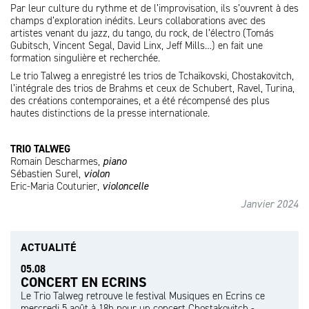
Par leur culture du rythme et de l’improvisation, ils s’ouvrent à des
champs d’exploration inédits. Leurs collaborations avec des
artistes venant du jazz, du tango, du rock, de l’électro (Tomás
Gubitsch, Vincent Segal, David Linx, Jeff Mills…) en fait une
formation singulière et recherchée.
Le trio Talweg a enregistré les trios de Tchaïkovski, Chostakovitch,
l’intégrale des trios de Brahms et ceux de Schubert, Ravel, Turina,
des créations contemporaines, et a été récompensé des plus
hautes distinctions de la presse internationale.
TRIO TALWEG
Romain Descharmes,
piano
Sébastien Surel,
violon
Eric-Maria Couturier,
violoncelle
Janvier 2024
ACTUALITÉ
05.08
CONCERT EN ECRINS
Le Trio Talweg retrouve le festival Musiques en Ecrins ce
mercredi 5 août à 18h pour un concert Chostakovitch -…