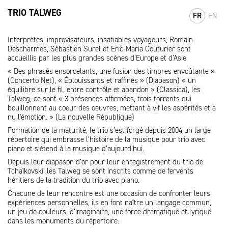
TRIO TALWEG
FR
EN
Interprètes, improvisateurs, insatiables voyageurs, Romain
Descharmes, Sébastien Surel et Eric-Maria Couturier sont
accueillis par les plus grandes scènes d’Europe et d’Asie.
« Des phrasés ensorcelants, une fusion des timbres envoûtante »
(Concerto Net), « Éblouissants et raffinés » (Diapason) « un
équilibre sur le fil, entre contrôle et abandon » (Classica), les
Talweg, ce sont « 3 présences affirmées, trois torrents qui
bouillonnent au coeur des oeuvres, mettant à vif les aspérités et à
nu l'émotion. » (La nouvelle République)
Formation de la maturité, le trio s’est forgé depuis 2004 un large
répertoire qui embrasse l’histoire de la musique pour trio avec
piano et s’étend à la musique d’aujourd’hui.
Depuis leur diapason d’or pour leur enregistrement du trio de
Tchaïkovski, les Talweg se sont inscrits comme de fervents
héritiers de la tradition du trio avec piano.
Chacune de leur rencontre est une occasion de confronter leurs
expériences personnelles, ils en font naître un langage commun,
un jeu de couleurs, d’imaginaire, une force dramatique et lyrique
dans les monuments du répertoire.