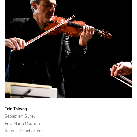
Trio Talweg
Sébastien Surel
Éric-Maria Couturier
Romain Descharmes