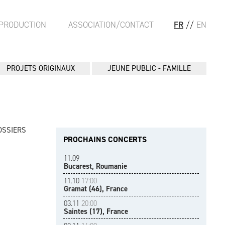
PRODUCTION
ASSOCIATION/CONTACT
FR
//
EN
PROJETS ORIGINAUX
JEUNE PUBLIC - FAMILLE
OSSIERS
PROCHAINS CONCERTS
11.09
Bucarest, Roumanie
11.10
17:00
Gramat (46), France
03.11
20:00
Saintes (17), France