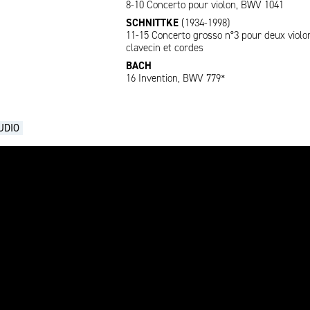
8-10 Concerto pour violon, BWV 1041
SCHNITTKE
(1934-1998)
11-15 Concerto grosso n°3 pour deux violo
clavecin et cordes
BACH
16 Invention, BWV 779*
UDIO