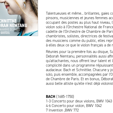
Talentueuses et même... brillantes, gaies
pinsons, musiciennes et jeunes femmes ac
occupant des postes au plus haut niveau, l
violon solo à l'Orchestre National de France
cadette de l'Orchestre de Chambre de Pari
chambristes, solistes, directrices de festiv
des musiciens comme du public, elles rep
à elles deux ce que le violon français a de 
Réunies pour la première fois au disque, S
Deborah Nemtanu, personnalités aussi aff
qu'attachantes, nous offrent leur talent et 
complicité dans un programme réjouissant
audacieux: Bach et Schnittke. Chacune y j
solo, puis ensemble, accompagnées par l'O
de Chambre de Paris. Et en bonus, Déborah
aussi belle altiste qu'elle n'est déjà violonis
BACH
(1685-1750)
1-3 Concerto pour deux violons, BWV 1043
4-6 Concerto pour violon, BWV 1042
7 Invention ,BWV 772