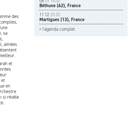
08.11
16:00
Béthune (62), France
11.12
20:30
 comme des
Martigues (13), France
complies,
'une
+ l'agenda complet
, sa
s,
al, aimées
résentent
meilleur.
arah et
imrées
leur
 et
oue en
rchestre
 si révèle
te.