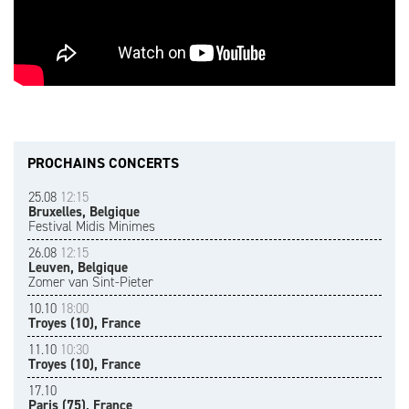
PROCHAINS CONCERTS
25.08
12:15
Bruxelles, Belgique
Festival Midis Minimes
26.08
12:15
Leuven, Belgique
Zomer van Sint-Pieter
10.10
18:00
Troyes (10), France
11.10
10:30
Troyes (10), France
17.10
Paris (75), France