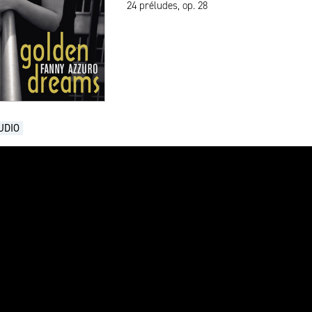
24 préludes, op. 28
UDIO