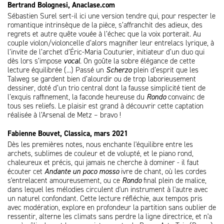
Bertrand Bolognesi, Anaclase.com
Sébastien Surel sert-il ici une version tendre qui, pour respecter le
romantique intrinsèque de la pièce, s’affranchit des adieux, des
regrets et autre quête vouée à l’échec que la voix porterait. Au
couple violon/violoncelle d’alors magnifier leur entrelacs lyrique, à
l’invite de l’archet d’Éric-Maria Couturier, initiateur d’un duo qui
dès lors s’impose
vocal
. On goûte la sobre élégance de cette
lecture équilibrée (...) Passé un
Scherzo
plein d’esprit que les
Talweg se gardent bien d’alourdir ou de trop laborieusement
dessiner, doté d’un trio central dont la fausse simplicité tient de
l’exquis raffinement, la faconde heureuse du
Rondo
convainc de
tous ses reliefs. Le plaisir est grand à découvrir cette captation
réalisée à l’Arsenal de Metz – bravo !
Fabienne Bouvet, Classica, mars 2021
Dès les premières notes, nous enchante l'équilibre entre les
archets, sublimes de couleur et de volupté, et le piano rond,
chaleureux et précis, qui jamais ne cherche à dominer - il faut
écouter cet
Andante un poco mosso
ivre de chant, où les cordes
s'entrelacent amoureusement, ou ce
Rondo
final plein de malice,
dans lequel les mélodies circulent d'un instrument à l'autre avec
un naturel confondant. Cette lecture réfléchie, aux tempos pris
avec modération, explore en profondeur la partition sans oublier de
ressentir, alterne les climats sans perdre la ligne directrice, et n'a