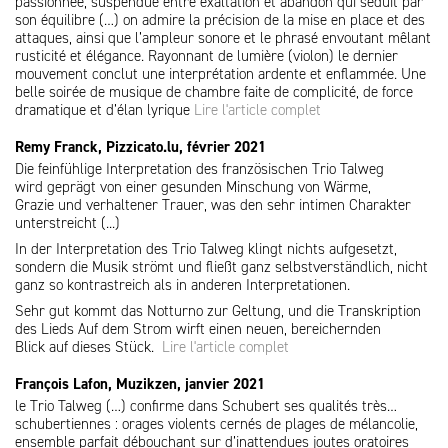
passionnée, suspendue entre exaltation et abandon qui séduit par
son équilibre (…) on admire la précision de la mise en place et des
attaques, ainsi que l’ampleur sonore et le phrasé envoutant mêlant
rusticité et élégance. Rayonnant de lumière (violon) le dernier
mouvement conclut une interprétation ardente et enflammée. Une
belle soirée de musique de chambre faite de complicité, de force
dramatique et d’élan lyrique
Lire l'article complet
Remy Franck, Pizzicato.lu, février 2021
Die feinfühlige Interpretation des französischen Trio Talweg
wird geprägt von einer gesunden Minschung von Wärme,
Grazie und verhaltener Trauer, was den sehr intimen Charakter
unterstreicht (...)
In der Interpretation des Trio Talweg klingt nichts aufgesetzt,
sondern die Musik strömt und fließt ganz selbstverständlich, nicht
ganz so kontrastreich als in anderen Interpretationen.
Sehr gut kommt das Notturno zur Geltung, und die Transkription
des Lieds Auf dem Strom wirft einen neuen, bereichernden
Blick auf dieses Stück.
Lire l'article complet
François Lafon, Muzikzen, janvier 2021
le Trio Talweg (…) confirme dans Schubert ses qualités très…
schubertiennes : orages violents cernés de plages de mélancolie,
ensemble parfait débouchant sur d’inattendues joutes oratoires