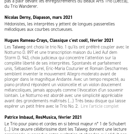
pas à pâlir devant les enregistrements du Beaux Arts Trio (Decca),
du Trio Wanderer.
Nicolas Derny, Diapason, mars 2021
Hédonistes, les interprètes y jettent de longues passerelles
mélodiques aux courbes onctueuses.
Hugues Rameau-Crays, Classique c'est cool!, février 2021
Les
Talweg
ont choisi le trio No. 1 qu’ils ont préféré coupler avec le
Notturno D. 897 et une transcription maison du Lied Auf dem
Storm D. 943, choix judicieux qui concentre l’attention sur la
complète liberté de ses interprètes. Spontanés et parfaitement
unis, Sébastien Surel, Eric-Maria Couturier et Romain Descharmes
semblent inventer le mouvement Allegro moderato avant de
plonger dans le magnifique Andante. Avec un tempo respecté, au
piano profond répondent un violoncelle et un violon doucement
mélancoliques, jamais appuyés comme l’évocation d’un souvenir
lointain. Le Notturno est abordé avec une simplicité appréciable
avant des grondements maîtrisés (…)
Très beau disque qui laisse
espérer un petit frère avec le Trio No. 2.
Lire l'article complet
Patrice Imbaud, ResMusica, février 2021
Le Trio pour piano et cordes en si bémol majeur n° 1 de Schubert
(…) Une œuvre célébrissime dont les Talweg donnent une lecture