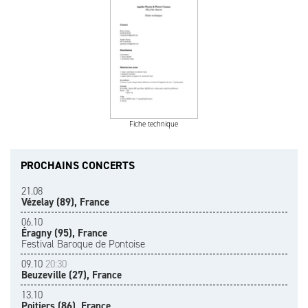
Fiche technique
PROCHAINS CONCERTS
21.08
Vézelay (89), France
06.10
Éragny (95), France
Festival Baroque de Pontoise
09.10
20:30
Beuzeville (27), France
13.10
Poitiers (86), France