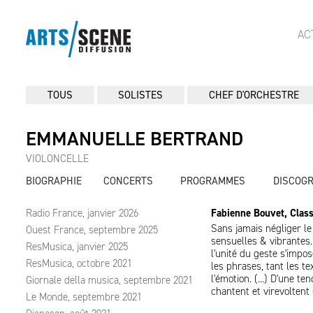
AC
TOUS
SOLISTES
CHEF D'ORCHESTRE
EMMANUELLE BERTRAND
VIOLONCELLE
BIOGRAPHIE
CONCERTS
PROGRAMMES
DISCOG
Radio France, janvier 2026
Fabienne Bouvet, Class
Sans jamais négliger l
Ouest France, septembre 2025
sensuelles & vibrantes.
ResMusica, janvier 2025
l'unité du geste s'impose
ResMusica, octobre 2021
les phrases, tant les t
l'émotion. (...) D'une 
Giornale della musica, septembre 2021
chantent et virevoltent s
Le Monde, septembre 2021