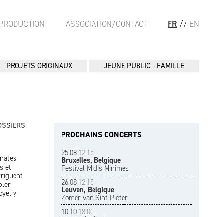
PRODUCTION
ASSOCIATION/CONTACT
FR
//
EN
PROJETS ORIGINAUX
JEUNE PUBLIC - FAMILLE
OSSIERS
PROCHAINS CONCERTS
25.08
12:15
onates
Bruxelles, Belgique
s et
Festival Midis Minimes
irriguent
26.08
12:15
bler
Leuven, Belgique
oyel y
Zomer van Sint-Pieter
10.10
18:00