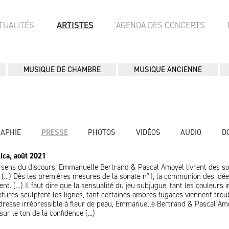
TUALITÉS
ARTISTES
AGENDA DES CONCERTS
MUSIQUE DE CHAMBRE
MUSIQUE ANCIENNE
RAPHIE
PRESSE
PHOTOS
VIDÉOS
AUDIO
D
ica, août 2021
e sens du discours, Emmanuelle Bertrand & Pascal Amoyel livrent des s
 (...) Dès les premières mesures de la sonate n°1, la communion des idée
nt. (...) Il faut dire que la sensualité du jeu subjugue, tant les couleurs 
extures sculptent les lignes, tant certaines ombres fugaces viennent trou
tendresse irrépressible à fleur de peau, Emmanuelle Bertrand & Pascal Am
ur le ton de la confidence (...)