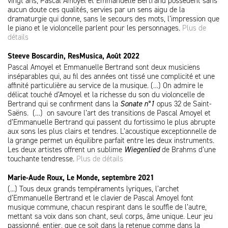
vingt ans, Pascal Amoyel et Emmanuelle Bertrand possèdent sans
aucun doute ces qualités, servies par un sens aigu de la
dramaturgie qui donne, sans le secours des mots, l’impression que
le piano et le violoncelle parlent pour les personnages.
Plus de
détails
Steeve Boscardin, ResMusica, Août 2022
Pascal Amoyel et Emmanuelle Bertrand sont deux musiciens
inséparables qui, au fil des années ont tissé une complicité et une
affinité particulière au service de la musique. (…) On admire le
délicat touché d’Amoyel et la richesse du son du violoncelle de
Bertrand qui se confirment dans la
Sonate n°1
opus 32 de Saint-
Saëns. (…) on savoure l’art des transitions de Pascal Amoyel et
d’Emmanuelle Bertrand qui passent du fortissimo le plus abrupte
aux sons les plus clairs et tendres. L’acoustique exceptionnelle de
la grange permet un équilibre parfait entre les deux instruments.
Les deux artistes offrent un sublime
Wiegenlied
de Brahms d’une
touchante tendresse.
Plus de détails
Marie-Aude Roux, Le Monde, septembre 2021
(...) Tous deux grands tempéraments lyriques, l’archet
d’Emmanuelle Bertrand et le clavier de Pascal Amoyel font
musique commune, chacun respirant dans le souffle de l’autre,
mettant sa voix dans son chant, seul corps, âme unique. Leur jeu
passionné, entier, que ce soit dans la retenue comme dans la