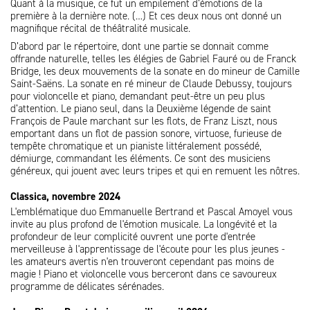
Quant à la musique, ce fut un empilement d’émotions de la
première à la dernière note. (…) Et ces deux nous ont donné un
magnifique récital de théâtralité musicale.
D’abord par le répertoire, dont une partie se donnait comme
offrande naturelle, telles les élégies de Gabriel Fauré ou de Franck
Bridge, les deux mouvements de la sonate en do mineur de Camille
Saint-Saëns. La sonate en ré mineur de Claude Debussy, toujours
pour violoncelle et piano, demandant peut-être un peu plus
d’attention. Le piano seul, dans la Deuxième légende de saint
François de Paule marchant sur les flots, de Franz Liszt, nous
emportant dans un flot de passion sonore, virtuose, furieuse de
tempête chromatique et un pianiste littéralement possédé,
démiurge, commandant les éléments. Ce sont des musiciens
généreux, qui jouent avec leurs tripes et qui en remuent les nôtres.
Classica, novembre 2024
L'emblématique duo Emmanuelle Bertrand et Pascal Amoyel vous
invite au plus profond de l'émotion musicale. La longévité et la
profondeur de leur complicité ouvrent une porte d'entrée
merveilleuse à l'apprentissage de l'écoute pour les plus jeunes -
les amateurs avertis n'en trouveront cependant pas moins de
magie ! Piano et violoncelle vous berceront dans ce savoureux
programme de délicates sérénades.