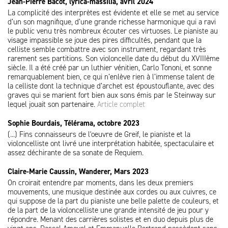
Jean-Pierre Bacot, lyrica-massilia, avril 2024
La complicité des interprètes est évidente et elle se met au service
d’un son magnifique, d’une grande richesse harmonique qui a ravi
le public venu très nombreux écouter ces virtuoses. Le pianiste au
visage impassible se joue des pires difficultés, pendant que la
celliste semble combattre avec son instrument, regardant très
rarement ses partitions. Son violoncelle date du début du XVIIIème
siècle. Il a été créé par un luthier vénitien, Carlo Tononi, et sonne
remarquablement bien, ce qui n’enlève rien à l’immense talent de
la celliste dont la technique d’archet est époustouflante, avec des
graves qui se marient fort bien aux sons émis par le Steinway sur
lequel jouait son partenaire.
Article complet
Sophie Bourdais, Télérama, octobre 2023
(...) Fins connaisseurs de l'oeuvre de Greif, le pianiste et la
violoncelliste ont livré une interprétation habitée, spectaculaire et
assez déchirante de sa sonate de Requiem.
Claire-Marie Caussin, Wanderer, Mars 2023
On croirait entendre par moments, dans les deux premiers
mouvements, une musique destinée aux cordes ou aux cuivres, ce
qui suppose de la part du pianiste une belle palette de couleurs, et
de la part de la violoncelliste une grande intensité de jeu pour y
répondre. Menant des carrières solistes et en duo depuis plus de