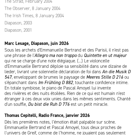
The Strad, February 2004
The Observer, 8 January 2004
The Irish Times, 8 January 2004
Diapason, 2003
Diapason, 2001
Marc Lesage, Diapason, juin 2026
Sous les archets d'Emmanuelle Bertrand et des Parisii, il n'est pas
une phrase de l'
Allegro ma non troppo
du
Quintette en ut majeur
qui ne se charge d'une note élégiaque. (...) Le violoncelle
d'Emmanuelle Bertrand déploie sa sensibilité dans une dizaine de
lieder, livrant une solennelle déclaration de foi dans
An die Musik D
547
, enveloppant de brumes le paysage de
Meeres Stille D 216
ou
s'épanchant dans
Im Frühling D 882
, touchante confidence intime.
En totale symbiose, le piano de Pascal Amoyel lui invente
des rivières et des nuits étoilées. Rien de ce qui est humain n'est
étranger à ces deux voix unies dans les mêmes sentiments. Chanté
d'un souffle,
Du bist die Ruh D 776
est un petit miracle.
Thomas Cepitelli, Radio France, janvier 2026
Dès les premières notes, l’émotion était palpable sur scène.
Emmanuelle Bertrand et Pascal Amoyel, tous deux proches de
l’univers de Greif, comme de l’homme, ne jouaient pas seulement