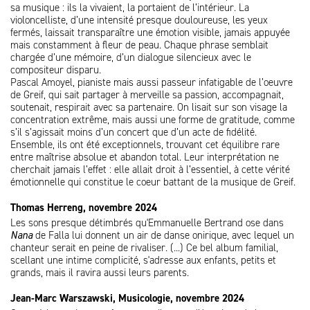
sa musique : ils la vivaient, la portaient de l’intérieur. La
violoncelliste, d’une intensité presque douloureuse, les yeux
fermés, laissait transparaître une émotion visible, jamais appuyée
mais constamment à fleur de peau. Chaque phrase semblait
chargée d’une mémoire, d’un dialogue silencieux avec le
compositeur disparu.
Pascal Amoyel, pianiste mais aussi passeur infatigable de l’oeuvre
de Greif, qui sait partager à merveille sa passion, accompagnait,
soutenait, respirait avec sa partenaire. On lisait sur son visage la
concentration extrême, mais aussi une forme de gratitude, comme
s’il s’agissait moins d’un concert que d’un acte de fidélité.
Ensemble, ils ont été exceptionnels, trouvant cet équilibre rare
entre maîtrise absolue et abandon total. Leur interprétation ne
cherchait jamais l’effet : elle allait droit à l’essentiel, à cette vérité
émotionnelle qui constitue le coeur battant de la musique de Greif.
Thomas Herreng, novembre 2024
Les sons presque détimbrés qu'Emmanuelle Bertrand ose dans
Nana
de Falla lui donnent un air de danse onirique, avec lequel un
chanteur serait en peine de rivaliser. (...) Ce bel album familial,
scellant une intime complicité, s'adresse aux enfants, petits et
grands, mais il ravira aussi leurs parents.
Jean-Marc Warszawski, Musicologie, novembre 2024