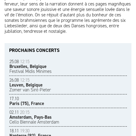
ferveur, leur sens de la narration donnent à ces pages magnifiques
une saveur sonore jouissive et une énergie sensuelle lovée dans le
vif de l’émotion. On se réjouit d’autant plus du bonheur de ces
sonates brahmsiennes que le programme les agrémente des six
Liebeslieder, ainsi que de deux des Danses hongroises, entre
jubilation, tendresse et nostalgie.
PROCHAINS CONCERTS
25.08
12:15
Bruxelles, Belgique
Festival Midis Minimes
26.08
12:15
Leuven, Belgique
Zomer van Sint-Pieter
17.10
Paris (75), France
02.11
20:15
Amsterdam, Pays-Bas
Cello Biennale Amsterdam
18.11
19:30
Nanterre (92), France