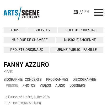
FR
//
EN
TOUS
SOLISTES
CHEF D'ORCHESTRE
MUSIQUE DE CHAMBRE
MUSIQUE ANCIENNE
PROJETS ORIGINAUX
JEUNE PUBLIC - FAMILLE
FANNY AZZURO
PIANO
BIOGRAPHIE
CONCERTS
PROGRAMMES
DISCOGRAPHIE
PRESSE
PHOTOS
VIDÉOS
AUDIO
DOSSIERS
Le Dauphiné Libéré, juillet 2026
nmz - neue musikzeitung