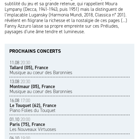
subtilité du jeu et sa grande retenue, qui rappellent Moura
Lympany (Decca, 1941-1943, puis 1951) mais la distinguent de
l’implacable Lugansky (Harmonia Mundi, 2018, Classica n° 201).
révèlent en filigrane la richesse et la nostalgie de ces pages (…)
Fanny Azzuro laisse sa propre empreinte sur ces Préludes,
paysages d’une âme tendre et lumineuse.
PROCHAINS CONCERTS
11.08
20:30
Tallard (05), France
Musique au coeur des Baronnies
13.08
20:30
Montmaur (05), France
Musique au coeur des Baronnies
16.08
17:00
Le Touquet (62), France
Piano Folies du Touquet
01.10
20:00
Paris (75), France
Les Nouveaux Virtuoses
06.10
19:00