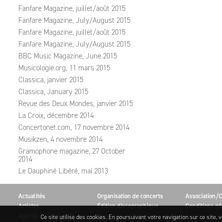
Fanfare Magazine, juillet/août 2015
Fanfare Magazine, July/August 2015
Fanfare Magazine, juillet/août 2015
Fanfare Magazine, July/August 2015
BBC Music Magazine, June 2015
Musicologie.org, 11 mars 2015
Classica, janvier 2015
Classica, January 2015
Revue des Deux Mondes, janvier 2015
La Croix, décembre 2014
Concertonet.com, 17 novembre 2014
Musikzen, 4 novembre 2014
Gramophone magazine, 27 October
2014
Le Dauphiné Libéré, mai 2013
Actualités
Organisation de concerts
Association/C
Artistes
Édition discographique
Conditions gé
Agenda des Concerts
Ce site utilise des cookies. En poursuivant votre navigation sur ce site, v