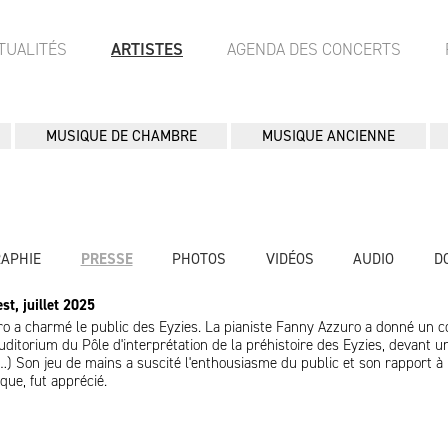
TUALITÉS
ARTISTES
AGENDA DES CONCERTS
MUSIQUE DE CHAMBRE
MUSIQUE ANCIENNE
RAPHIE
PRESSE
PHOTOS
VIDÉOS
AUDIO
D
t, juillet 2025
ro a charmé le public des Eyzies. La pianiste Fanny Azzuro a donné un c
auditorium du Pôle d'interprétation de la préhistoire des Eyzies, devant u
) Son jeu de mains a suscité l'enthousiasme du public et son rapport à l
que, fut apprécié.