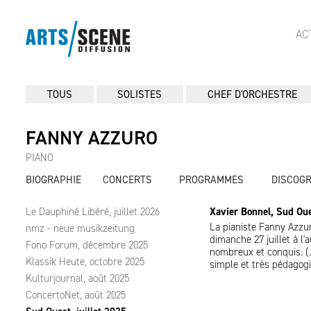
AC
TOUS
SOLISTES
CHEF D'ORCHESTRE
FANNY AZZURO
PIANO
BIOGRAPHIE
CONCERTS
PROGRAMMES
DISCOG
Le Dauphiné Libéré, juillet 2026
Xavier Bonnel, Sud Oues
La pianiste Fanny Azzu
nmz - neue musikzeitung
dimanche 27 juillet à l'
Fono Forum, décembre 2025
nombreux et conquis. (…
Klassik Heute, octobre 2025
simple et très pédagogi
Kulturjournal, août 2025
ConcertoNet, août 2025