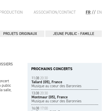
PRODUCTION
ASSOCIATION/CONTACT
FR
//
EN
PROJETS ORIGINAUX
JEUNE PUBLIC - FAMILLE
OSSIERS
PROCHAINS CONCERTS
11.08
20:30
oncert
Tallard (05), France
n public
Musique au coeur des Baronnies
a salle,
13.08
20:30
Montmaur (05), France
Musique au coeur des Baronnies
16.08
17:00