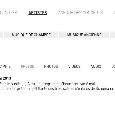
TUALITÉS
ARTISTES
AGENDA DES CONCERTS
MUSIQUE DE CHAMBRE
MUSIQUE ANCIENNE
RAPHIE
PRESSE
PHOTOS
VIDÉOS
AUDIO
D
ai 2013
fent le public [...] C’est un programme ébouriffant, varié mais
rt: une interprétation pétillante des trois scènes d’enfants de Schumann.