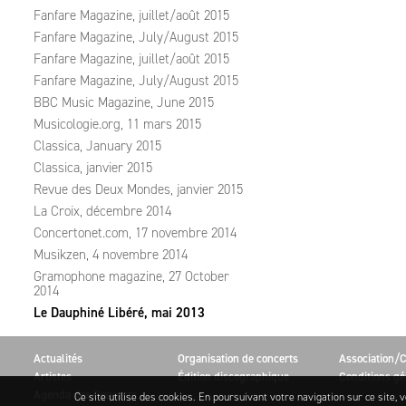
Fanfare Magazine, juillet/août 2015
Fanfare Magazine, July/August 2015
Fanfare Magazine, juillet/août 2015
Fanfare Magazine, July/August 2015
BBC Music Magazine, June 2015
Musicologie.org, 11 mars 2015
Classica, January 2015
Classica, janvier 2015
Revue des Deux Mondes, janvier 2015
La Croix, décembre 2014
Concertonet.com, 17 novembre 2014
Musikzen, 4 novembre 2014
Gramophone magazine, 27 October
2014
Le Dauphiné Libéré, mai 2013
Actualités
Organisation de concerts
Association/C
Artistes
Édition discographique
Conditions gé
Agenda des Concerts
Ce site utilise des cookies. En poursuivant votre navigation sur ce site, v