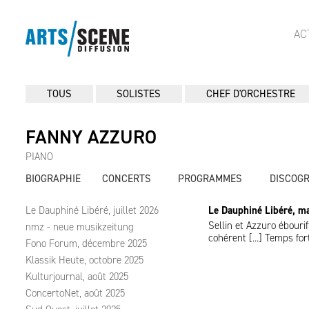
AC
TOUS
SOLISTES
CHEF D'ORCHESTRE
FANNY AZZURO
PIANO
BIOGRAPHIE
CONCERTS
PROGRAMMES
DISCOG
Le Dauphiné Libéré, juillet 2026
Le Dauphiné Libéré, m
Sellin et Azzuro ébourif
nmz - neue musikzeitung
cohérent [...] Temps fo
Fono Forum, décembre 2025
Klassik Heute, octobre 2025
Kulturjournal, août 2025
ConcertoNet, août 2025