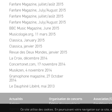
Fanfare Magazine, juillet/août 2015
Fanfare Magazine, July/August 2015
Fanfare Magazine, juillet/août 2015
Fanfare Magazine, July/August 2015
BBC Music Magazine, June 2015
Musicologie.org, 11 mars 2015
Classica, January 2015
Classica, janvier 2015
Revue des Deux Mondes, janvier 2015
La Croix, décembre 2014
Concertonet.com, 17 novembre 2014
Musikzen, 4 novembre 2014
Gramophone magazine, 27 October
2014
Le Dauphiné Libéré, mai 2013
Actualités
Organisation de concerts
Association/C
Artistes
Édition discographique
Conditions gé
Agenda des Concerts
Ce site utilise des cookies. En poursuivant votre navigation sur ce site, v