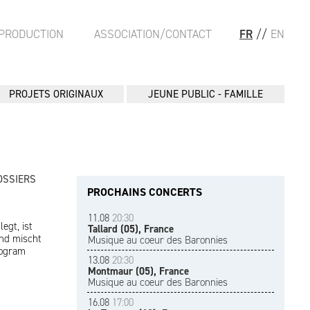
PRODUCTION
ASSOCIATION/CONTACT
FR
//
EN
PROJETS ORIGINAUX
JEUNE PUBLIC - FAMILLE
OSSIERS
PROCHAINS CONCERTS
11.08
20:30
egt, ist
Tallard (05), France
und mischt
Musique au coeur des Baronnies
rogram
13.08
20:30
Montmaur (05), France
Musique au coeur des Baronnies
16.08
17:00