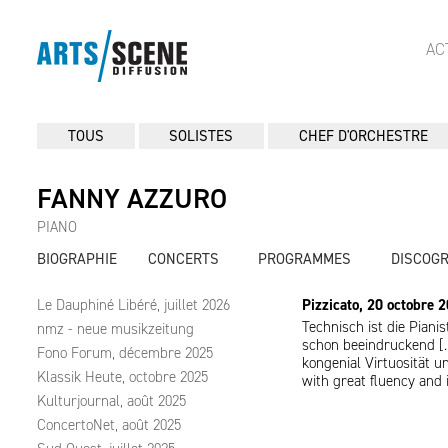
AC
TOUS
SOLISTES
CHEF D'ORCHESTRE
FANNY AZZURO
PIANO
BIOGRAPHIE
CONCERTS
PROGRAMMES
DISCOG
Le Dauphiné Libéré, juillet 2026
Pizzicato, 20 octobre 
Technisch ist die Pianis
nmz - neue musikzeitung
schon beeindruckend […
Fono Forum, décembre 2025
kongenial Virtuosität 
Klassik Heute, octobre 2025
with great fluency and 
Kulturjournal, août 2025
ConcertoNet, août 2025