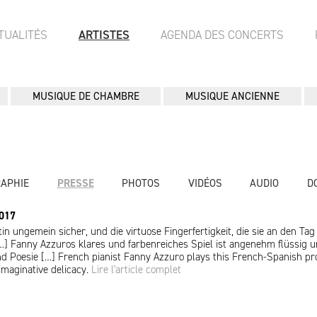
TUALITÉS
ARTISTES
AGENDA DES CONCERTS
MUSIQUE DE CHAMBRE
MUSIQUE ANCIENNE
RAPHIE
PRESSE
PHOTOS
VIDÉOS
AUDIO
D
2017
tin ungemein sicher, und die virtuose Fingerfertigkeit, die sie an den Tag l
] Fanny Azzuros klares und farbenreiches Spiel ist angenehm flüssig 
und Poesie […] French pianist Fanny Azzuro plays this French-Spanish p
imaginative delicacy.
Lire l'article complet