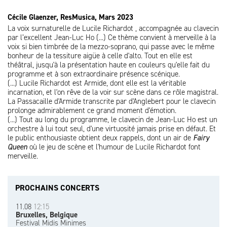
Cécile Glaenzer, ResMusica, Mars 2023
La voix surnaturelle de Lucile Richardot , accompagnée au clavecin
par l’excellent Jean-Luc Ho (...) Ce thème convient à merveille à la
voix si bien timbrée de la mezzo-soprano, qui passe avec le même
bonheur de la tessiture aigüe à celle d'alto. Tout en elle est
théâtral, jusqu'à la présentation haute en couleurs qu'elle fait du
programme et à son extraordinaire présence scénique.
(...) Lucile Richardot est Armide, dont elle est la véritable
incarnation, et l'on rêve de la voir sur scène dans ce rôle magistral.
La Passacaille d'Armide transcrite par d'Anglebert pour le clavecin
prolonge admirablement ce grand moment d'émotion.
(...) Tout au long du programme, le clavecin de Jean-Luc Ho est un
orchestre à lui tout seul, d'une virtuosité jamais prise en défaut. Et
le public enthousiaste obtient deux rappels, dont un air de
Fairy
Queen
où le jeu de scène et l'humour de Lucile Richardot font
merveille.
PROCHAINS CONCERTS
11.08
12:15
Bruxelles, Belgique
Festival Midis Minimes