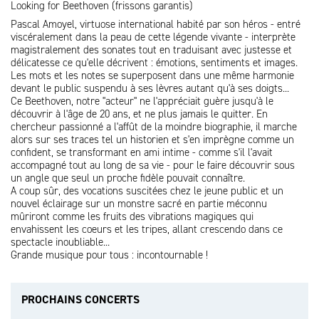
Looking for Beethoven (frissons garantis)
Pascal Amoyel, virtuose international habité par son héros - entré
viscéralement dans la peau de cette légende vivante - interprète
magistralement des sonates tout en traduisant avec justesse et
délicatesse ce qu'elle décrivent : émotions, sentiments et images.
Les mots et les notes se superposent dans une même harmonie
devant le public suspendu à ses lèvres autant qu'à ses doigts...
Ce Beethoven, notre "acteur" ne l'appréciait guère jusqu'à le
découvrir à l'âge de 20 ans, et ne plus jamais le quitter. En
chercheur passionné a l'affût de la moindre biographie, il marche
alors sur ses traces tel un historien et s'en imprègne comme un
confident, se transformant en ami intime - comme s'il l'avait
accompagné tout au long de sa vie - pour le faire découvrir sous
un angle que seul un proche fidèle pouvait connaître.
A coup sûr, des vocations suscitées chez le jeune public et un
nouvel éclairage sur un monstre sacré en partie méconnu
mûriront comme les fruits des vibrations magiques qui
envahissent les coeurs et les tripes, allant crescendo dans ce
spectacle inoubliable...
Grande musique pour tous : incontournable !
PROCHAINS CONCERTS