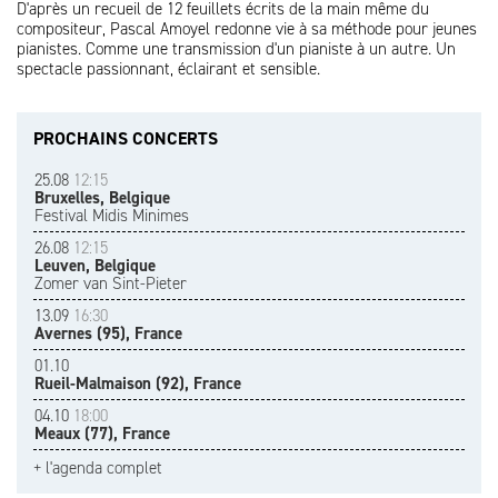
D'après un recueil de 12 feuillets écrits de la main même du
compositeur, Pascal Amoyel redonne vie à sa méthode pour jeunes
pianistes. Comme une transmission d'un pianiste à un autre. Un
spectacle passionnant, éclairant et sensible.
PROCHAINS CONCERTS
25.08
12:15
Bruxelles, Belgique
Festival Midis Minimes
26.08
12:15
Leuven, Belgique
Zomer van Sint-Pieter
13.09
16:30
Avernes (95), France
01.10
Rueil-Malmaison (92), France
04.10
18:00
Meaux (77), France
+ l'agenda complet