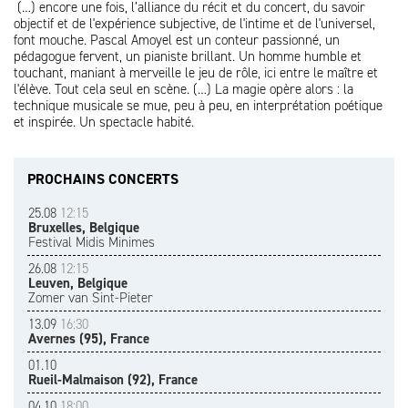
(…) encore une fois, l’alliance du récit et du concert, du savoir
objectif et de l'expérience subjective, de l'intime et de l'universel,
font mouche. Pascal Amoyel est un conteur passionné, un
pédagogue fervent, un pianiste brillant. Un homme humble et
touchant, maniant à merveille le jeu de rôle, ici entre le maître et
l'élève. Tout cela seul en scène. (…) La magie opère alors : la
technique musicale se mue, peu à peu, en interprétation poétique
et inspirée. Un spectacle habité.
PROCHAINS CONCERTS
25.08
12:15
Bruxelles, Belgique
Festival Midis Minimes
26.08
12:15
Leuven, Belgique
Zomer van Sint-Pieter
13.09
16:30
Avernes (95), France
01.10
Rueil-Malmaison (92), France
04.10
18:00