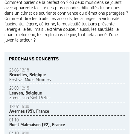
Comment parler de la perfection ? où deux musiciens se jouent
avec apparente facilité des plus grandes difficultés techniques
dans un climat de souriante connivence ou d’émotions partagées ?
Comment dire les traits, les accords, les arpèges, la virtuosité
fascinante, légère, aérienne, la musicalité toujours présente,
l’énergie, le feu, mais l’extrême douceur aussi, les sautillés, le
chant mélodieux, les explosions de joie, tout cela animé d’une
juvénile ardeur ?
PROCHAINS CONCERTS
25.08
12:15
Bruxelles, Belgique
Festival Midis Minimes
26.08
12:15
Leuven, Belgique
Zomer van Sint-Pieter
13.09
16:30
Avernes (95), France
01.10
Rueil-Malmaison (92), France
04.10
18:00