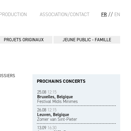
PRODUCTION
ASSOCIATION/CONTACT
FR
//
EN
PROJETS ORIGINAUX
JEUNE PUBLIC - FAMILLE
OSSIERS
PROCHAINS CONCERTS
25.08
12:15
Bruxelles, Belgique
Festival Midis Minimes
26.08
12:15
Leuven, Belgique
Zomer van Sint-Pieter
13.09
16:30