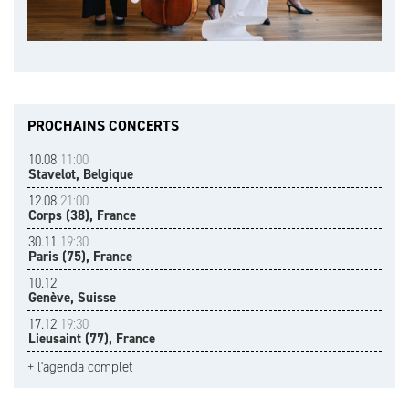
PROCHAINS CONCERTS
10.08
11:00
Stavelot, Belgique
12.08
21:00
Corps (38), France
30.11
19:30
Paris (75), France
10.12
Genève, Suisse
17.12
19:30
Lieusaint (77), France
+ l'agenda complet