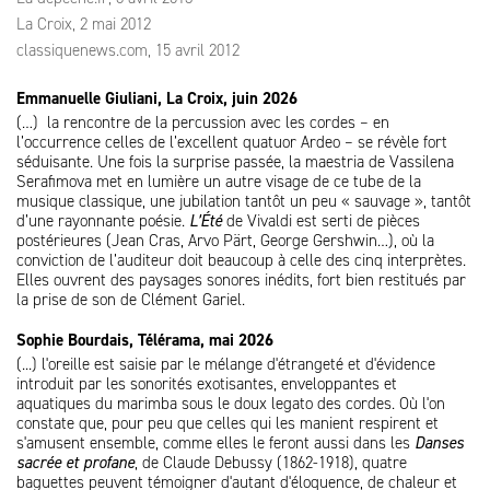
La Croix, 2 mai 2012
classiquenews.com, 15 avril 2012
Emmanuelle Giuliani, La Croix, juin 2026
(…) la rencontre de la percussion avec les cordes – en
l’occurrence celles de l’excellent quatuor Ardeo – se révèle fort
séduisante. Une fois la surprise passée, la maestria de Vassilena
Serafimova met en lumière un autre visage de ce tube de la
musique classique, une jubilation tantôt un peu « sauvage », tantôt
d’une rayonnante poésie.
L’Été
de Vivaldi est serti de pièces
postérieures (Jean Cras, Arvo Pärt, George Gershwin…), où la
conviction de l’auditeur doit beaucoup à celle des cinq interprètes.
Elles ouvrent des paysages sonores inédits, fort bien restitués par
la prise de son de Clément Gariel.
Sophie Bourdais, Télérama, mai 2026
(...) l'oreille est saisie par le mélange d'étrangeté et d'évidence
introduit par les sonorités exotisantes, enveloppantes et
aquatiques du marimba sous le doux legato des cordes. Où l'on
constate que, pour peu que celles qui les manient respirent et
s'amusent ensemble, comme elles le feront aussi dans les
Danses
sacrée et profane
, de Claude Debussy (1862-1918), quatre
baguettes peuvent témoigner d'autant d'éloquence, de chaleur et