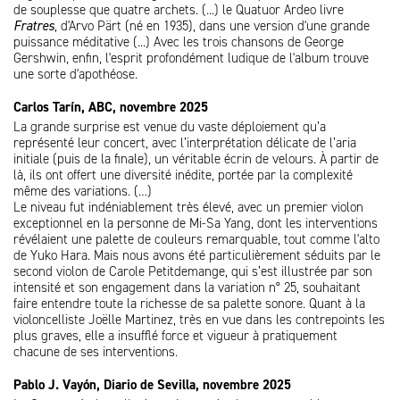
de souplesse que quatre archets. (...) le Quatuor Ardeo livre
Fratres
, d'Arvo Pärt (né en 1935), dans une version d'une grande
puissance méditative (...) Avec les trois chansons de George
Gershwin, enfin, l'esprit profondément ludique de l'album trouve
une sorte d'apothéose.
Carlos Tarín, ABC, novembre 2025
La grande surprise est venue du vaste déploiement qu’a
représenté leur concert, avec l’interprétation délicate de l’aria
initiale (puis de la finale), un véritable écrin de velours. À partir de
là, ils ont offert une diversité inédite, portée par la complexité
même des variations. (…)
Le niveau fut indéniablement très élevé, avec un premier violon
exceptionnel en la personne de Mi-Sa Yang, dont les interventions
révélaient une palette de couleurs remarquable, tout comme l'alto
de Yuko Hara. Mais nous avons été particulièrement séduits par le
second violon de Carole Petitdemange, qui s’est illustrée par son
intensité et son engagement dans la variation n° 25, souhaitant
faire entendre toute la richesse de sa palette sonore. Quant à la
violoncelliste Joëlle Martinez, très en vue dans les contrepoints les
plus graves, elle a insufflé force et vigueur à pratiquement
chacune de ses interventions.
Pablo J. Vayón, Diario de Sevilla, novembre 2025