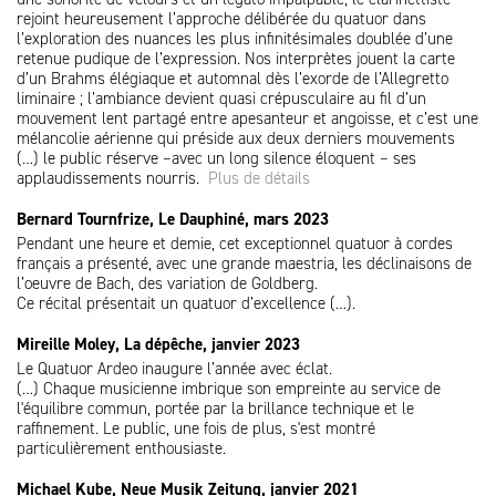
rejoint heureusement l’approche délibérée du quatuor dans
l’exploration des nuances les plus infinitésimales doublée d’une
retenue pudique de l’expression. Nos interprètes jouent la carte
d’un Brahms élégiaque et automnal dès l’exorde de l’Allegretto
liminaire ; l’ambiance devient quasi crépusculaire au fil d’un
mouvement lent partagé entre apesanteur et angoisse, et c’est une
mélancolie aérienne qui préside aux deux derniers mouvements
(…) le public réserve –avec un long silence éloquent – ses
applaudissements nourris.
Plus de détails
Bernard Tournfrize, Le Dauphiné, mars 2023
Pendant une heure et demie, cet exceptionnel quatuor à cordes
français a présenté, avec une grande maestria, les déclinaisons de
l’oeuvre de Bach, des variation de Goldberg.
Ce récital présentait un quatuor d’excellence (…).
Mireille Moley, La dépêche, janvier 2023
Le Quatuor Ardeo inaugure l’année avec éclat.
(…) Chaque musicienne imbrique son empreinte au service de
l'équilibre commun, portée par la brillance technique et le
raffinement. Le public, une fois de plus, s'est montré
particulièrement enthousiaste.
Michael Kube, Neue Musik Zeitung, janvier 2021