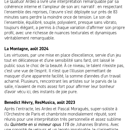
Le Quatuor Ardeo a livré une interprétation remarquable par sa
cohérence interne et l’ampleur de son arc narratif : en respectant
l’ensemble des reprises, l’œuvre s’est déployée sur près de 83
minutes sans perdre la moindre once de tension. Le son de
l’ensemble, équilibré, souple, polyvalent, presque sans vibrato,
toujours élégant, a permis à chaque variation d’affirmer son propre
profil, avec une richesse de nuances texturales et dynamiques
véritablement remarquable.
La Montagne, août 2024
Les virtuoses, par une mise en place d'excellence, servie d'un jeu
tout en délicatesse et d'une sensibilité sans fard, ont laissé le
public sous le choc de la beauté. À ce niveau, le talent n'existe pas,
c'est une vue de l'esprit. Il n'est que l'illusion permettant de
masquer d'une apparente facilité, la somme d'années d'un travail
acharné. Plusieurs, rencontrant les artistes sur le parvis de la
salle, n'avaient de mots assez fort pour affirmer leur bonheur
d'avoir vécu ici, des instants de joie pure.
Benedict Hévry, ResMusica, août 2023
Après l’entracte, les Ardeo et Pascal Moraguès, super-soliste à
l’Orchestre de Paris et chambriste mondialement réputé, sont
réunis pour une interprétation très personnelle et assez sublime
du
Quintette en si mineur opus 115
de Johannes Brahms. Avec
une sonorité de velours et un legato impalpable, le clarinettiste