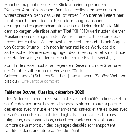
Mancher mag auf den ersten Blick von einem gelungenen
"Konzept-Album" sprechen. Dem ist allerdings entschieden zu
widersprechen; denn das Quatuor Ardeo („ich brenne“) eifert hier
nicht einer hippen Idee nach, sondern steigt dank einer
gelungenen Programmdramaturgie in die Tiefen der Musik. Mit
dem so kargen wie rätselhaften Titel "XIII" (13) verknüpfen die vier
Musikerinnen die eingespielten Werke in einer artifiziellen, doch
höchst instruktiven Zahlenmystik: Im Zentrum steht Black Angels
von George Crumb – ein noch immer radikales Werk, das die
ästhetischen Rahmenbedingungen des Streichquartetts nicht über
den Haufen wirft, sondern deren lebendige Kraft beweist (…)
Zum Ende dieser höchst aufregenden Reise durch die Grautöne
der Gefühle sollte man die Verse der "Götter
Griechenlands" (Schiller/Schubert) parat haben: "Schöne Welt, wo
bist du?"
Lire l'article complet
Fabienne Bouvet, Classica, décembre 2020
...les Ardeo se concentrent sur toute la spontanéité, la finesse et la
variété des textures. Les musiciennes explorent toute la palette
des effets avec minutie, entre tam-tams, sifflets et trilles joués avec
des dés à coudre au bout des doigts. Pari réussi, ces timbres
fuligineux, ces convulsions, cris et chuchotements font planer
l'ombre de la mort sur des paysages désolés et transportent
l'auditeur dans une atmosphère de néant.