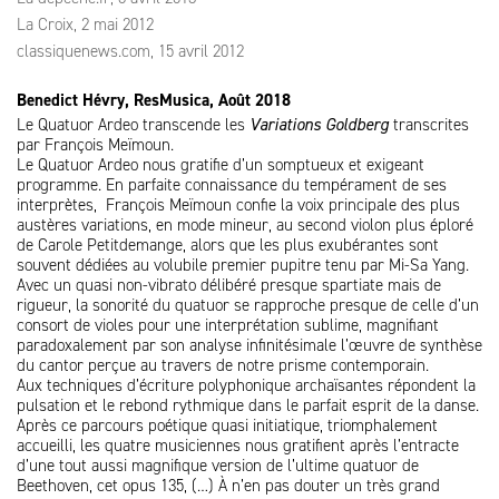
La Croix, 2 mai 2012
classiquenews.com, 15 avril 2012
Benedict Hévry, ResMusica, Août 2018
Le Quatuor
Ardeo transcende les
Variations Goldberg
transcrites
par François Meïmoun.
Le Quatuor Ardeo nous gratifie d’un somptueux et exigeant
programme. En parfaite connaissance du tempérament de ses
interprètes, François Meïmoun confie la voix principale des plus
austères variations, en mode mineur, au second violon plus éploré
de Carole Petitdemange, alors que les plus exubérantes sont
souvent dédiées au volubile premier pupitre tenu par Mi-Sa Yang.
Avec un quasi non-vibrato délibéré presque spartiate mais de
rigueur, la sonorité du quatuor se rapproche presque de celle d’un
consort de violes pour une interprétation sublime, magnifiant
paradoxalement par son analyse infinitésimale l’œuvre de synthèse
du cantor perçue au travers de notre prisme contemporain.
Aux techniques d’écriture polyphonique archaïsantes répondent la
pulsation et le rebond rythmique dans le parfait esprit de la danse.
Après ce parcours poétique quasi initiatique, triomphalement
accueilli, les quatre musiciennes nous gratifient après l’entracte
d’une tout aussi magnifique version de l’ultime quatuor de
Beethoven, cet opus 135, (…) À n’en pas douter un très grand