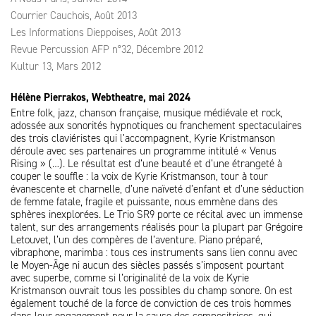
Courrier Cauchois, Août 2013
Les Informations Dieppoises, Août 2013
Revue Percussion AFP n°32, Décembre 2012
Kultur 13, Mars 2012
Hélène Pierrakos, Webtheatre, mai 2024
Entre folk, jazz, chanson française, musique médiévale et rock,
adossée aux sonorités hypnotiques ou franchement spectaculaires
des trois claviéristes qui l’accompagnent, Kyrie Kristmanson
déroule avec ses partenaires un programme intitulé « Venus
Rising » (…). Le résultat est d’une beauté et d’une étrangeté à
couper le souffle : la voix de Kyrie Kristmanson, tour à tour
évanescente et charnelle, d’une naïveté d’enfant et d’une séduction
de femme fatale, fragile et puissante, nous emmène dans des
sphères inexplorées. Le Trio SR9 porte ce récital avec un immense
talent, sur des arrangements réalisés pour la plupart par Grégoire
Letouvet, l’un des compères de l’aventure. Piano préparé,
vibraphone, marimba : tous ces instruments sans lien connu avec
le Moyen-Âge ni aucun des siècles passés s’imposent pourtant
avec superbe, comme si l’originalité de la voix de Kyrie
Kristmanson ouvrait tous les possibles du champ sonore. On est
également touché de la force de conviction de ces trois hommes