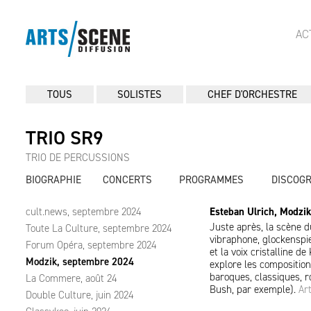
AC
TOUS
SOLISTES
CHEF D'ORCHESTRE
TRIO SR9
TRIO DE PERCUSSIONS
BIOGRAPHIE
CONCERTS
PROGRAMMES
DISCOG
cult.news, septembre 2024
Esteban Ulrich, Modzi
Juste après, la scène d
Toute La Culture, septembre 2024
vibraphone, glockenspie
Forum Opéra, septembre 2024
et la voix cristalline d
Modzik, septembre 2024
explore les compositio
baroques, classiques, 
La Commere, août 24
Bush, par exemple).
Ar
Double Culture, juin 2024