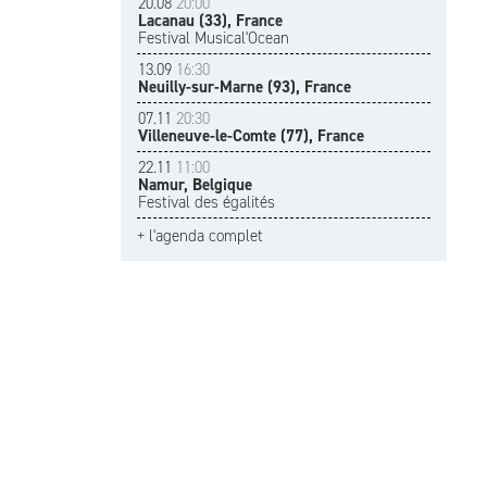
20.08
20:00
Lacanau (33), France
Festival Musical'Ocean
13.09
16:30
Neuilly-sur-Marne (93), France
07.11
20:30
Villeneuve-le-Comte (77), France
22.11
11:00
Namur, Belgique
Festival des égalités
+ l'agenda complet