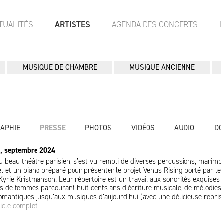
TUALITÉS
ARTISTES
AGENDA DES CONCERTS
MUSIQUE DE CHAMBRE
MUSIQUE ANCIENNE
RAPHIE
PRESSE
PHOTOS
VIDÉOS
AUDIO
D
k, septembre 2024
u beau théâtre parisien, s’est vu rempli de diverses percussions, marim
l et un piano préparé pour présenter le projet Venus Rising porté par le
e Kyrie Kristmanson. Leur répertoire est un travail aux sonorités exquises
ns de femmes parcourant huit cents ans d’écriture musicale, de mélodies
romantiques jusqu’aux musiques d’aujourd’hui (avec une délicieuse repri
ticle complet