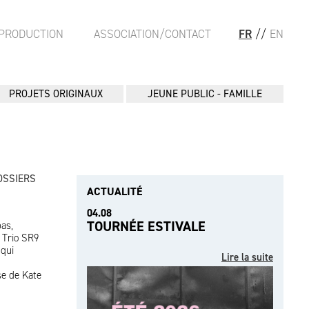
PRODUCTION
ASSOCIATION/CONTACT
FR
//
EN
PROJETS ORIGINAUX
JEUNE PUBLIC - FAMILLE
OSSIERS
ACTUALITÉ
04.08
TOURNÉE ESTIVALE
bas,
 Trio SR9
 qui
Lire la suite
se de Kate