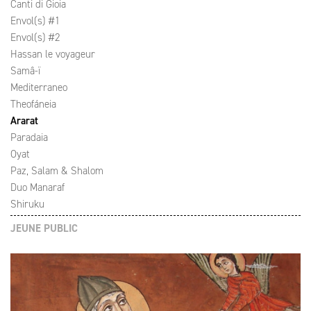
Canti di Gioia
Envol(s) #1
Envol(s) #2
Hassan le voyageur
Samâ-ï
Mediterraneo
Theofáneia
Ararat
Paradaia
Oyat
Paz, Salam & Shalom
Duo Manaraf
Shiruku
JEUNE PUBLIC