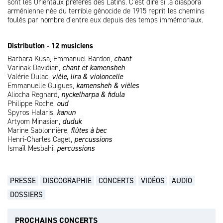
sont les Orientaux préférés des Latins. C’est dire si la diaspora
arménienne née du terrible génocide de 1915 reprit les chemins
foulés par nombre d’entre eux depuis des temps immémoriaux.
Distribution - 12 musiciens
Barbara Kusa, Emmanuel Bardon,
chant
Varinak Davidian,
chant et kamensheh
Valérie Dulac,
vièle, lira & violoncelle
Emmanuelle Guigues,
kamensheh & vièles
Aliocha Regnard,
nyckelharpa & fidula
Philippe Roche,
oud
Spyros Halaris,
kanun
Artyom Minasian,
duduk
Marine Sablonnière,
flûtes à bec
Henri-Charles Caget,
percussions
Ismaïl Mesbahi,
percussions
PRESSE
DISCOGRAPHIE
CONCERTS
VIDÉOS
AUDIO
DOSSIERS
PROCHAINS CONCERTS