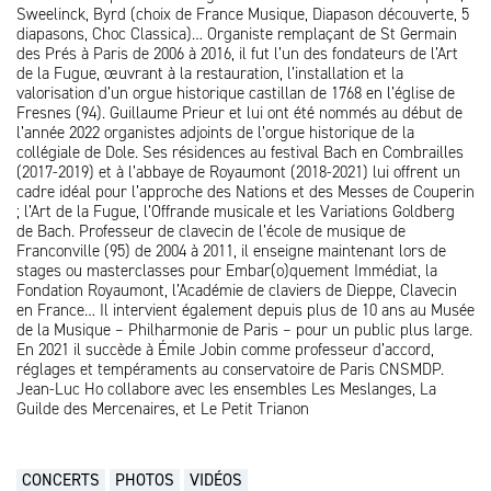
Sweelinck, Byrd (choix de France Musique, Diapason découverte, 5
diapasons, Choc Classica)… Organiste remplaçant de St Germain
des Prés à Paris de 2006 à 2016, il fut l’un des fondateurs de l’Art
de la Fugue, œuvrant à la restauration, l’installation et la
valorisation d’un orgue historique castillan de 1768 en l’église de
Fresnes (94). Guillaume Prieur et lui ont été nommés au début de
l’année 2022 organistes adjoints de l’orgue historique de la
collégiale de Dole. Ses résidences au festival Bach en Combrailles
(2017-2019) et à l’abbaye de Royaumont (2018-2021) lui offrent un
cadre idéal pour l’approche des Nations et des Messes de Couperin
; l’Art de la Fugue, l’Offrande musicale et les Variations Goldberg
de Bach. Professeur de clavecin de l’école de musique de
Franconville (95) de 2004 à 2011, il enseigne maintenant lors de
stages ou masterclasses pour Embar(o)quement Immédiat, la
Fondation Royaumont, l’Académie de claviers de Dieppe, Clavecin
en France… Il intervient également depuis plus de 10 ans au Musée
de la Musique – Philharmonie de Paris – pour un public plus large.
En 2021 il succède à Émile Jobin comme professeur d’accord,
réglages et tempéraments au conservatoire de Paris CNSMDP.
Jean-Luc Ho collabore avec les ensembles Les Meslanges, La
Guilde des Mercenaires, et Le Petit Trianon
CONCERTS
PHOTOS
VIDÉOS