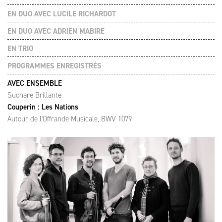
EN DUO AVEC LUCILE RICHARDOT
EN DUO AVEC ADRIEN MABIRE
EN TRIO
PROGRAMMES ENREGISTRÉS
AVEC ENSEMBLE
Suonare Brillante
Couperin : Les Nations
Autour de l'Offrande Musicale, BWV 1079