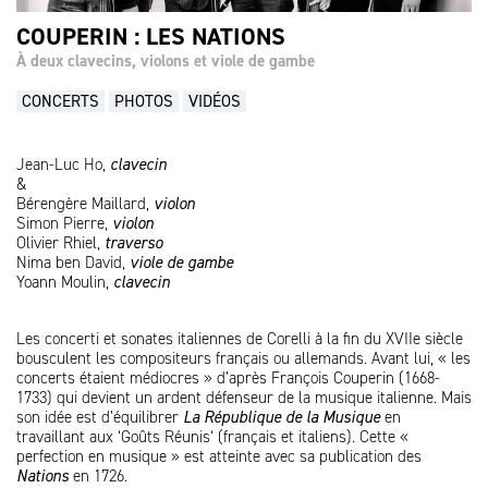
COUPERIN : LES NATIONS
À deux clavecins, violons et viole de gambe
CONCERTS
PHOTOS
VIDÉOS
Jean-Luc Ho,
clavecin
&
Bérengère Maillard,
violon
Simon Pierre,
violon
Olivier Rhiel,
traverso
Nima ben David,
viole de gambe
Yoann Moulin,
clavecin
Les concerti et sonates italiennes de Corelli à la fin du XVIIe siècle
bousculent les compositeurs français ou allemands. Avant lui, « les
concerts étaient médiocres » d’après François Couperin (1668-
1733) qui devient un ardent défenseur de la musique italienne. Mais
son idée est d’équilibrer
La République de la Musique
en
travaillant aux ‘Goûts Réunis‘ (français et italiens). Cette «
perfection en musique » est atteinte avec sa publication des
Nations
en 1726.