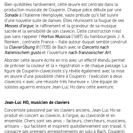
Bien qu'éditées tardivement, cette œuvre est centrale dans la
production musicale de Couperin. Chaque pièce débute par une
Sonade
à l’italienne réemployée, vaste prélude qu’il fait suivre
d’une nouvelle suite de danses. Elles réunissent la fougue de ses
Messes d’orgue
, le raffinement et la grandeur de sa musique
sacrée et la sensibilité de son clavecin. Cette construction n’est
pas sans rappeler l’
Hortus Musicus
(1687) du hambourgeois J. A.
Reinken ; contraste France – Italie autour duquel semble construit
la
ClavierÜbung II
(1735) de Bach avec le
Concerto nach
Italienischem gusto
et l’ouverture
nach franzosischer Art
.
Aborder cette œuvre écrite en trio avec un effectif étendu permet
de préciser la couleur et la « registration » de chaque passage. La
figure de Couperin-claveciniste s’y révèle également avec la mise
en œuvre d’une possibilité chère à Couperin : l’exécution à deux
clavecins « avec une réussite très heureuse ». Une équipe de
solistes aguerris entoure Jean-Luc Ho dans cette aventure.
Jean-Luc HO, musicien de claviers
Concertiste passionné par les claviers anciens, Jean-Luc Ho se
produit en concert au clavecin, à l’orgue, au clavicorde et en
ensemble. Chers sont ses amis – facteurs, chercheurs, musiciens,
artisans – qui facilitent et inspirent quotidiennement son travail. Il
consacre ses premiers enregistrements en solo à Bach, Couperin,