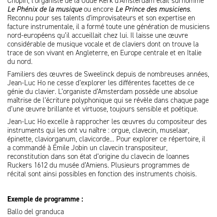
Chopin, l’organiste de la Oude Kerk d’Amsterdam était surnommé
Le Phénix de la musique
ou encore
Le Prince des musiciens
.
Reconnu pour ses talents d'improvisateurs et son expertise en
facture instrumentale, il a formé toute une génération de musiciens
nord-européens qu’il accueillait chez lui. Il laisse une œuvre
considérable de musique vocale et de claviers dont on trouve la
trace de son vivant en Angleterre, en Europe centrale et en Italie
du nord.
Familiers des œuvres de Sweelinck depuis de nombreuses années,
Jean-Luc Ho ne cesse d’explorer les différentes facettes de ce
génie du clavier. L’organiste d’Amsterdam possède une absolue
maîtrise de l’écriture polyphonique qui se révèle dans chaque page
d’une œuvre brillante et virtuose, toujours sensible et poétique.
Jean-Luc Ho excelle à rapprocher les œuvres du compositeur des
instruments qui les ont vu naître : orgue, clavecin, muselaar,
épinette, claviorganum, clavicorde… Pour explorer ce répertoire, il
a commandé à Émile Jobin un clavecin transpositeur,
reconstitution dans son état d’origine du clavecin de Ioannes
Ruckers 1612 du musée d’Amiens. Plusieurs programmes de
récital sont ainsi possibles en fonction des instruments choisis.
Exemple de programme :
Ballo del granduca