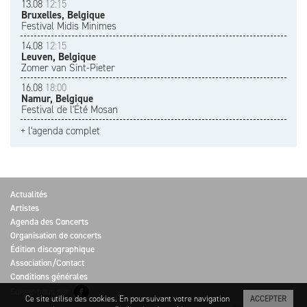
13.08
12:15
Bruxelles, Belgique
Festival Midis Minimes
14.08
12:15
Leuven, Belgique
Zomer van Sint-Pieter
16.08
18:00
Namur, Belgique
Festival de l'Été Mosan
+ l'agenda complet
Actualités
Artistes
Agenda des Concerts
Organisation de concerts
Édition discographique
Association/Contact
Conditions générales
Suivez-nous sur
Ce site utilise des cookies. En poursuivant votre navigation
ACCEPTER