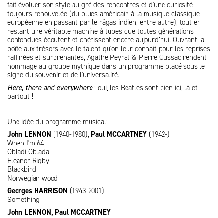
fait évoluer son style au gré des rencontres et d'une curiosité
toujours renouvelée (du blues américain à la musique classique
européenne en passant par le râgas indien, entre autre), tout en
restant une véritable machine à tubes que toutes générations
confondues écoutent et chérissent encore aujourd’hui. Ouvrant la
boîte aux trésors avec le talent qu'on leur connait pour les reprises
raffinées et surprenantes, Agathe Peyrat & Pierre Cussac rendent
hommage au groupe mythique dans un programme placé sous le
signe du souvenir et de l'universalité.
Here, there and everywhere
: oui, les Beatles sont bien ici, là et
partout !
Une idée du programme musical:
John LENNON
(1940-1980),
Paul MCCARTNEY
(1942-)
When I'm 64
Obladi Oblada
Eleanor Rigby
Blackbird
Norwegian wood
Georges HARRISON
(1943-2001)
Something
John
LENNON
,
Paul MCCARTNEY