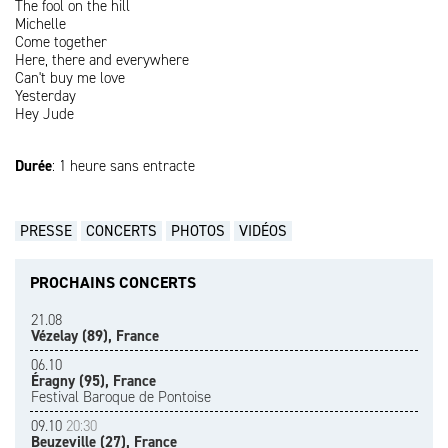
The fool on the hill
Michelle
Come together
Here, there and everywhere
Can't buy me love
Yesterday
Hey Jude
Durée
: 1 heure sans entracte
PRESSE
CONCERTS
PHOTOS
VIDÉOS
PROCHAINS CONCERTS
21.08
Vézelay (89), France
06.10
Éragny (95), France
Festival Baroque de Pontoise
09.10
20:30
Beuzeville (27), France