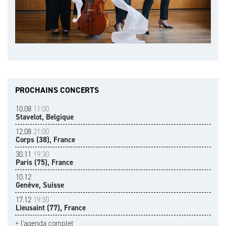
PROCHAINS CONCERTS
10.08
11:00
Stavelot, Belgique
12.08
21:00
Corps (38), France
30.11
19:30
Paris (75), France
10.12
Genève, Suisse
17.12
19:30
Lieusaint (77), France
+ l'agenda complet