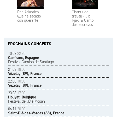
Pan Atlantico -
Chants de
Que he sacado
travail - Jib
con quererte
Rjaki & Canto
dos escravos
PROCHAINS CONCERTS
10.08
22:30
Canfranc, Espagne
Festival Camino de Santiago
21.08
18:00
Vézelay (89), France
22.08
10:30
Vézelay (89), France
23.08
17:00
Houyet, Belgique
Festival de l'Été Mosan
06.11
20:00
Saint-Dié-des-Vosges (88), France