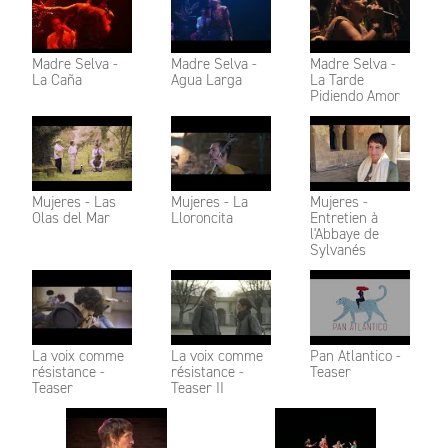
Madre Selva -
Madre Selva -
Madre Selva -
La Caña
Agua Larga
La Tarde
Pidiendo Amor
Mujeres - Las
Mujeres - La
Mujeres -
Olas del Mar
Lloroncita
Entretien à
l'Abbaye de
Sylvanés
La voix comme
La voix comme
Pan Atlantico -
résistance -
résistance -
Teaser
Teaser
Teaser II