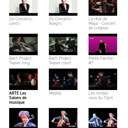
Ziv Concerto -
Ziv Concerto -
Le rêve de
Lento
Allegro
Maya - Concert
de création
Bach Project -
Bach Project -
Petite Famille -
Teaser long
Teaser court
#7
ARTE Les
Medley
Les rendez-
Salons de
vous du Tigre
musique