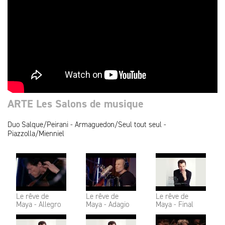
ARTE Les Salons de musique
Duo Salque/Peirani - Armaguedon/Seul tout seul -
Piazzolla/Mienniel
Le rêve de
Le rêve de
Le rêve de
Maya - Allegro
Maya - Adagio
Maya - Final