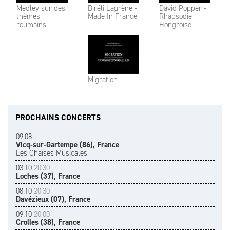
Medley sur des
Biréli Lagrène -
David Popper -
thèmes
Made In France
Rhapsodie
roumains
Hongroise
Migration
PROCHAINS CONCERTS
09.08
Vicq-sur-Gartempe (86), France
Les Chaises Musicales
03.10
20:30
Loches (37), France
08.10
20:30
Davézieux (07), France
09.10
20:00
Crolles (38), France