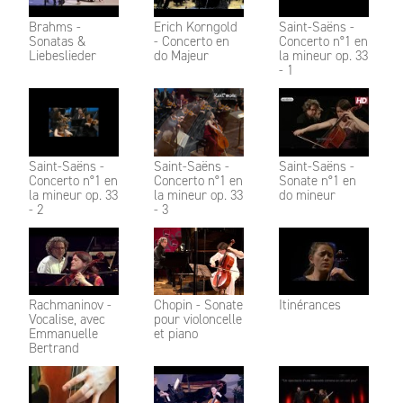
Brahms -
Erich Korngold
Saint-Saëns -
Sonatas &
- Concerto en
Concerto n°1 en
Liebeslieder
do Majeur
la mineur op. 33
- 1
Saint-Saëns -
Saint-Saëns -
Saint-Saëns -
Concerto n°1 en
Concerto n°1 en
Sonate n°1 en
la mineur op. 33
la mineur op. 33
do mineur
- 2
- 3
Rachmaninov -
Chopin - Sonate
Itinérances
Vocalise, avec
pour violoncelle
Emmanuelle
et piano
Bertrand