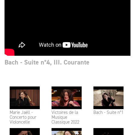
Bach - Suite n°4, III. Courante
Marie Jaëll -
Victoires de la
Bach - Suite n°1
Concerto pour
Musique
Violoncelle
Classique 2022