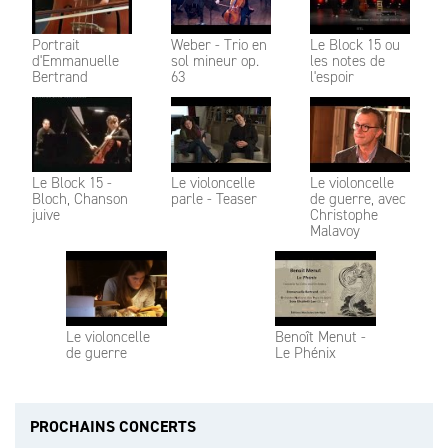
Portrait
Weber - Trio en
Le Block 15 ou
d'Emmanuelle
sol mineur op.
les notes de
Bertrand
63
l'espoir
Le Block 15 -
Le violoncelle
Le violoncelle
Bloch, Chanson
parle - Teaser
de guerre, avec
juive
Christophe
Malavoy
Le violoncelle
Benoît Menut -
de guerre
Le Phénix
PROCHAINS CONCERTS