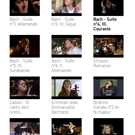
Bach - Suite
Bach - Suite
Bach - Suite
n°2, Allemande
n°3, VI. Gigue
n°4, III.
Courante
Bach - Suite
Bach - Suite
Strauss -
n°5, IV.
n°6, II.
Romanze
Sarabande
Allemande
Casals - El
Entretien avec
Brahms -
cants dels
Emmanuelle
Sonate n°2 en
ocells
Bertrand
fa majeur