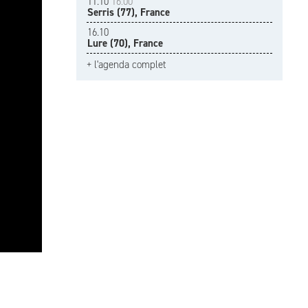
11.10
16:00
Serris (77), France
16.10
Lure (70), France
+ l'agenda complet