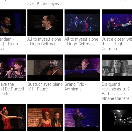
avec K. Deshayes
erdam -
All to myself alone
All to myself alone
Just a closer wi
(s) - Hugh
- Hugh Coltman
- Hugh Coltman
thee - Hugh
man
Coltman
save the
Quatuor avec piano
Grand Trio -
Dis quand
 ! De Purcell
n°1 - Fauré
Anthiome
reviendras-tu ? 
eatles
Barbara, avec
Albane Carrère