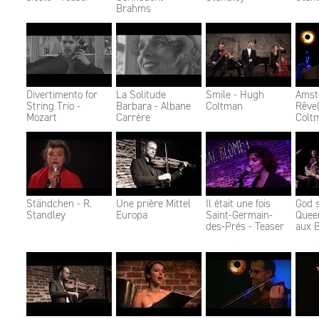
Brahms
Divertimento for
La Solitude
Smile - Hugh
Amst
String Trio -
Barbara - Albane
Coltman
Rêve
Mozart
Carrère
Colt
Ständchen - R.
Une prière Mittel
Il était une fois
God 
Standley
Europa
Saint-Germain-
Queen
des-Prés - Teaser
aux B