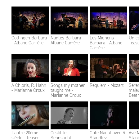
Göttingen Barbara
Nantes Barbara -
Les Mignons
Un co
- Albane Carrère
Albane Carrère
Barbara - Albane
Teas
Carrère
A Chloris, R. Hahn
Songs my mother
Requiem - Mozart
Séré
- Marianne Croux
taught me -
majeu
Marianne Croux
Beet
L'autre 20ème
Gestillte
Gute Nacht avec R.
Ave M
siècle - Teaser
Sehnsucht -
Standley
Stan