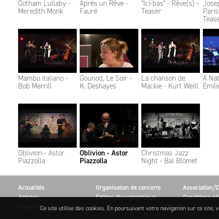
Gotham Lullaby -
Après un Rêve -
"Ici-bas" - Rêve(s) -
Josep
Meredith Monk
Fauré
Teaser
Pari
Teas
Mambo italiano -
Gounod, Le Soir -
La chanson de
A Na
Bob Merrill
K. Deshayes
Mackie - Kurt Weill
Émil
Oblivion - Astor
Oblivion - Astor
Christmas Jazz
Piazzolla
Piazzolla
Night - Bal Blomet
Actualités
Organisation de concerts
Association/C
Artistes
Édition discographique
Conditions gé
Agenda des Concerts
Ce site utilise des cookies. En poursuivant votre navigation sur ce site, v