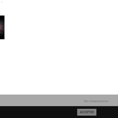
 -
Site: Dreammachine
ACCEPTER