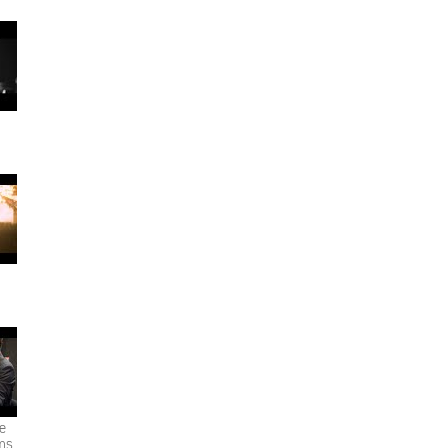
de
ms