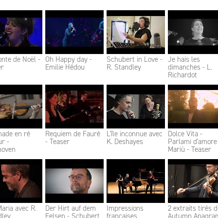
nte de Noël -
Oh Happy day -
Schubert in Love -
Je hais les
er
Emilie Hédou
R. Standley
dimanches - L.
Richardot
nade en ré
Requiem de Fauré
L'île inconnue avec
Dolce Vita -
r -
- Teaser
K. Deshayes
Parlami d'amore
hoven
Mariù - Teaser
aria avec R.
Der Hirt auf dem
Impressions
2 extraits tirés 
dley
Felsen - Schubert,
françaises
Autumn Anagra