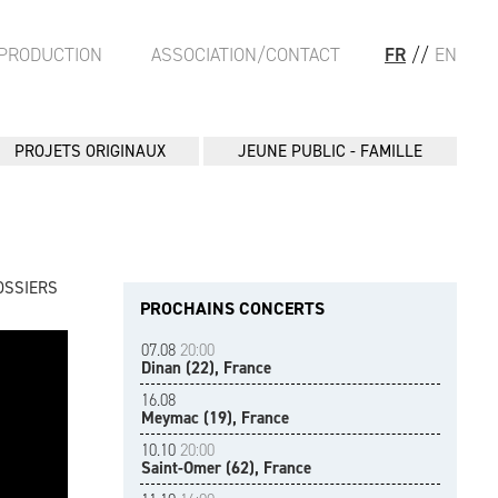
PRODUCTION
ASSOCIATION/CONTACT
FR
//
EN
PROJETS ORIGINAUX
JEUNE PUBLIC - FAMILLE
OSSIERS
PROCHAINS CONCERTS
07.08
20:00
Dinan (22), France
16.08
Meymac (19), France
10.10
20:00
Saint-Omer (62), France