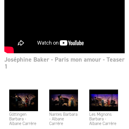
Joséphine Baker - Paris mon amour - Teaser
1
Göttingen
Nantes Barbara
Les Mignons
Barbara -
- Albane
Barbara -
Albane Carrère
Carrère
Albane Carrère