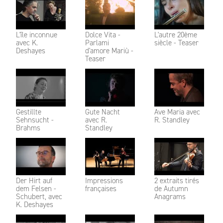
L'île inconnue
Dolce Vita -
L'autre 20ème
avec K.
Parlami
siècle - Teaser
Deshayes
d'amore Mariù -
Teaser
Gestillte
Gute Nacht
Ave Maria avec
Sehnsucht -
avec R.
R. Standley
Brahms
Standley
Der Hirt auf
Impressions
2 extraits tirés
dem Felsen -
françaises
de Autumn
Schubert, avec
Anagrams
K. Deshayes