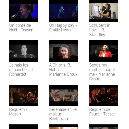
Un conte de
Oh Happy day -
Schubert in
Noël - Teaser
Emilie Hédou
Love - R.
Standley
Je hais les
A Chloris, R.
Songs my
dimanches - L.
Hahn -
mother taught
Richardot
Marianne Croux
me - Marianne
Croux
Requiem -
Sérénade en ré
Requiem de
Mozart
majeur -
Fauré - Teaser
Beethoven