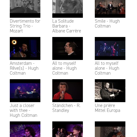
Divertimento for
La Solitude
Smile - Hugh
String Trio -
Barbara -
Coltman
Mozart
Albane Carrère
Amsterdam -
All to myself
All to myself
Rêve(s) - Hugh
alone - Hugh
alone - Hugh
Coltman
Coltman
Coltman
Just a closer
Ständchen - R.
Une prière
with thee -
Standley
Mittel Europa
Hugh Coltman