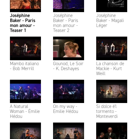
Joséphine
Joséphine
Joséphine
Baker - Paris
Baker - Paris
Baker - Magali
mon amour -
mon amour -
Léger
Teaser 1
Teaser 2
Mambo italiano
Gounod, Le Soir
La chanson de
- Bob Merrill
- K. Deshayes
Mackie - Kurt
Weill
A Natural
On my way -
Si dolce é'l
Woman - Émilie
Emilie Hédou
tormento -
Hédou
Monteverdi