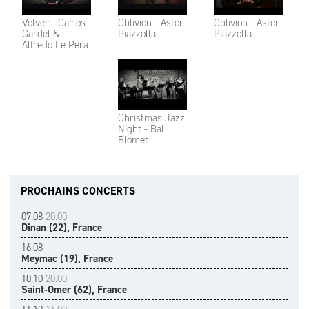
Volver - Carlos
Oblivion - Astor
Oblivion - Astor
Gardel &
Piazzolla
Piazzolla
Alfredo Le Pera
Christmas Jazz
Night - Bal
Blomet
PROCHAINS CONCERTS
07.08
20:00
Dinan (22), France
16.08
Meymac (19), France
10.10
20:00
Saint-Omer (62), France