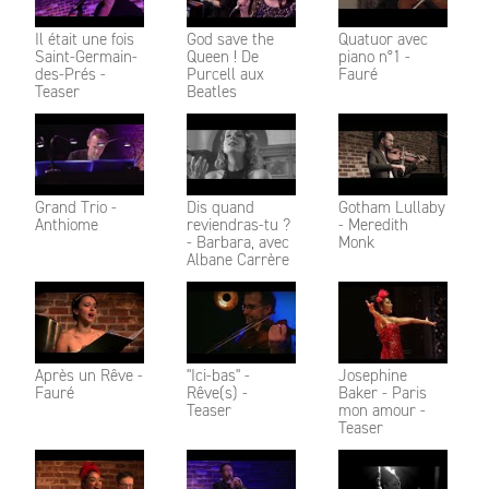
Il était une fois
God save the
Quatuor avec
Saint-Germain-
Queen ! De
piano n°1 -
des-Prés -
Purcell aux
Fauré
Teaser
Beatles
Grand Trio -
Dis quand
Gotham Lullaby
Anthiome
reviendras-tu ?
- Meredith
- Barbara, avec
Monk
Albane Carrère
Après un Rêve -
"Ici-bas" -
Josephine
Fauré
Rêve(s) -
Baker - Paris
Teaser
mon amour -
Teaser