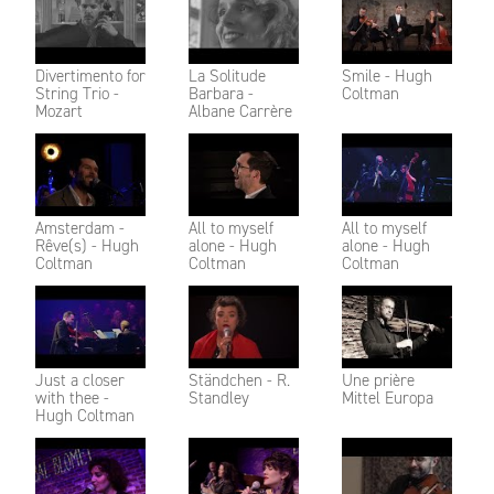
Divertimento for
La Solitude
Smile - Hugh
String Trio -
Barbara -
Coltman
Mozart
Albane Carrère
Amsterdam -
All to myself
All to myself
Rêve(s) - Hugh
alone - Hugh
alone - Hugh
Coltman
Coltman
Coltman
Just a closer
Ständchen - R.
Une prière
with thee -
Standley
Mittel Europa
Hugh Coltman