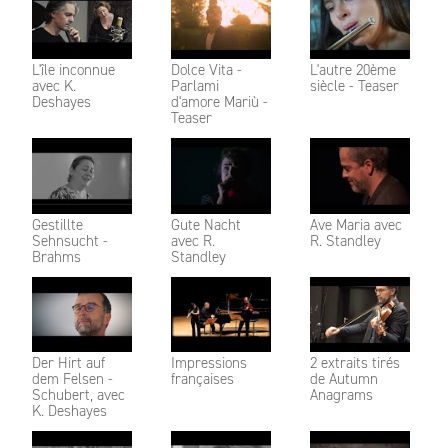
L'île inconnue
Dolce Vita -
L'autre 20ème
avec K.
Parlami
siècle - Teaser
Deshayes
d'amore Mariù -
Teaser
Gestillte
Gute Nacht
Ave Maria avec
Sehnsucht -
avec R.
R. Standley
Brahms
Standley
Der Hirt auf
Impressions
2 extraits tirés
dem Felsen -
françaises
de Autumn
Schubert, avec
Anagrams
K. Deshayes