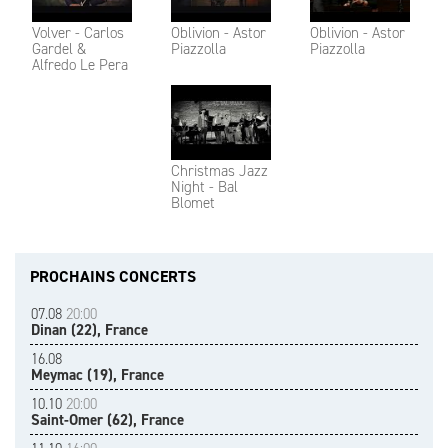
Volver - Carlos
Oblivion - Astor
Oblivion - Astor
Gardel &
Piazzolla
Piazzolla
Alfredo Le Pera
Christmas Jazz
Night - Bal
Blomet
PROCHAINS CONCERTS
07.08
20:00
Dinan (22), France
16.08
Meymac (19), France
10.10
20:00
Saint-Omer (62), France