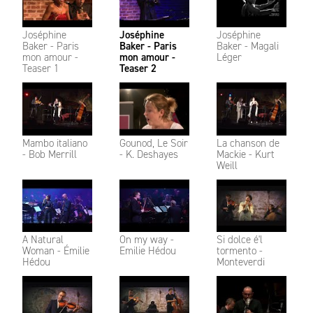
Joséphine
Joséphine
Joséphine
Baker - Paris
Baker - Paris
Baker - Magali
mon amour -
mon amour -
Léger
Teaser 1
Teaser 2
Mambo italiano
Gounod, Le Soir
La chanson de
- Bob Merrill
- K. Deshayes
Mackie - Kurt
Weill
A Natural
On my way -
Si dolce é'l
Woman - Émilie
Emilie Hédou
tormento -
Hédou
Monteverdi