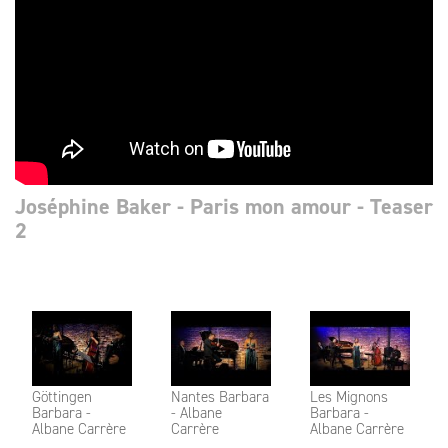
Joséphine Baker - Paris mon amour - Teaser
2
Göttingen
Nantes Barbara
Les Mignons
Barbara -
- Albane
Barbara -
Albane Carrère
Carrère
Albane Carrère