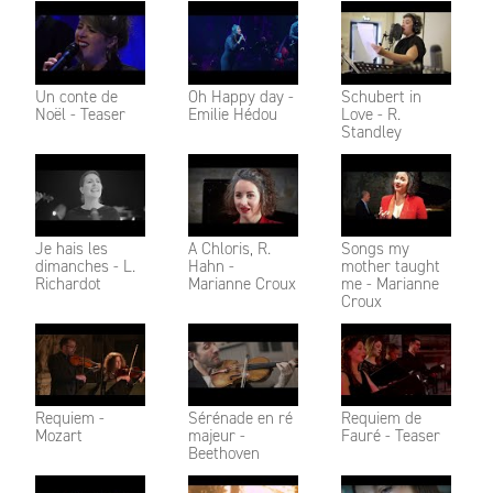
Un conte de
Oh Happy day -
Schubert in
Noël - Teaser
Emilie Hédou
Love - R.
Standley
Je hais les
A Chloris, R.
Songs my
dimanches - L.
Hahn -
mother taught
Richardot
Marianne Croux
me - Marianne
Croux
Requiem -
Sérénade en ré
Requiem de
Mozart
majeur -
Fauré - Teaser
Beethoven