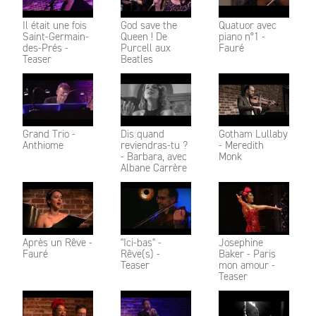
Il était une fois
God save the
Quatuor avec
Saint-Germain-
Queen ! De
piano n°1 -
des-Prés -
Purcell aux
Fauré
Teaser
Beatles
Grand Trio -
Dis quand
Gotham Lullaby
Anthiome
reviendras-tu ?
- Meredith
- Barbara, avec
Monk
Albane Carrère
Après un Rêve -
"Ici-bas" -
Josephine
Fauré
Rêve(s) -
Baker - Paris
Teaser
mon amour -
Teaser