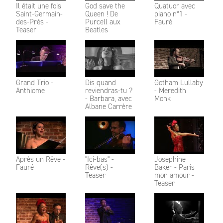
Il était une fois
God save the
Quatuor avec
Saint-Germain-
Queen ! De
piano n°1 -
des-Prés -
Purcell aux
Fauré
Teaser
Beatles
Grand Trio -
Dis quand
Gotham Lullaby
Anthiome
reviendras-tu ?
- Meredith
- Barbara, avec
Monk
Albane Carrère
Après un Rêve -
"Ici-bas" -
Josephine
Fauré
Rêve(s) -
Baker - Paris
Teaser
mon amour -
Teaser