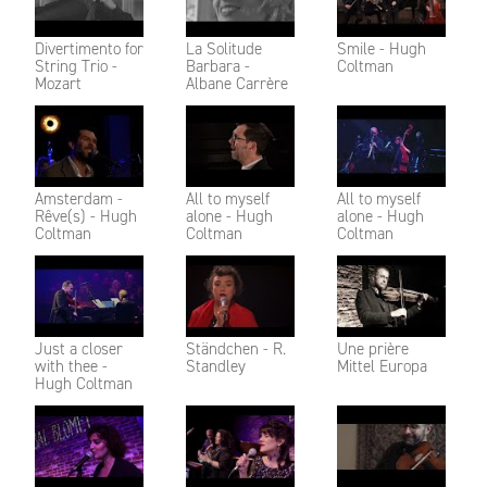
Divertimento for
La Solitude
Smile - Hugh
String Trio -
Barbara -
Coltman
Mozart
Albane Carrère
Amsterdam -
All to myself
All to myself
Rêve(s) - Hugh
alone - Hugh
alone - Hugh
Coltman
Coltman
Coltman
Just a closer
Ständchen - R.
Une prière
with thee -
Standley
Mittel Europa
Hugh Coltman