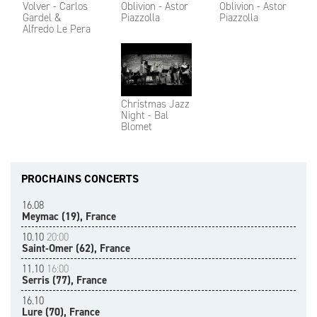
Volver - Carlos
Oblivion - Astor
Oblivion - Astor
Gardel &
Piazzolla
Piazzolla
Alfredo Le Pera
Christmas Jazz
Night - Bal
Blomet
PROCHAINS CONCERTS
16.08
Meymac (19), France
10.10
20:00
Saint-Omer (62), France
11.10
16:00
Serris (77), France
16.10
Lure (70), France