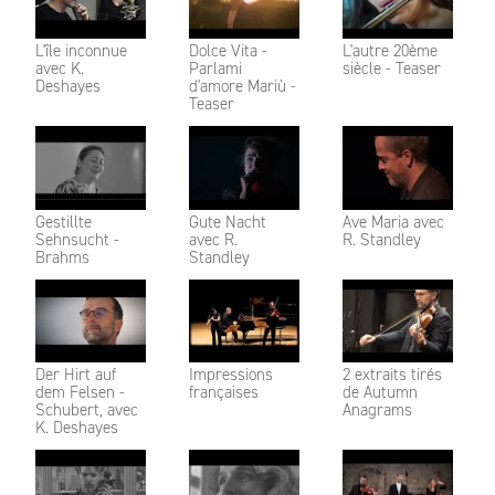
L'île inconnue
Dolce Vita -
L'autre 20ème
avec K.
Parlami
siècle - Teaser
Deshayes
d'amore Mariù -
Teaser
Gestillte
Gute Nacht
Ave Maria avec
Sehnsucht -
avec R.
R. Standley
Brahms
Standley
Der Hirt auf
Impressions
2 extraits tirés
dem Felsen -
françaises
de Autumn
Schubert, avec
Anagrams
K. Deshayes