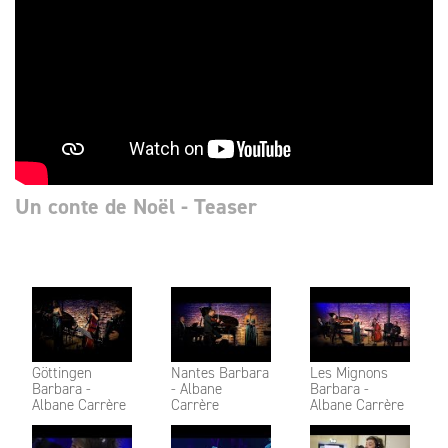
Un conte de Noël - Teaser
Göttingen
Nantes Barbara
Les Mignons
Barbara -
- Albane
Barbara -
Albane Carrère
Carrère
Albane Carrère