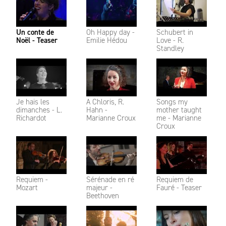
Un conte de
Oh Happy day -
Schubert in
Noël - Teaser
Emilie Hédou
Love - R.
Standley
Je hais les
A Chloris, R.
Songs my
dimanches - L.
Hahn -
mother taught
Richardot
Marianne Croux
me - Marianne
Croux
Requiem -
Sérénade en ré
Requiem de
Mozart
majeur -
Fauré - Teaser
Beethoven