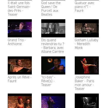
Il était une fois
God save the
Quatuor avec
Saint-Germain-
Queen ! De
piano n°1 -
des-Prés -
Purcell aux
Fauré
Teaser
Beatles
Grand Trio -
Dis quand
Gotham Lullaby
Anthiome
reviendras-tu ?
- Meredith
- Barbara, avec
Monk
Albane Carrère
Après un Rêve -
"Ici-bas" -
Josephine
Fauré
Rêve(s) -
Baker - Paris
Teaser
mon amour -
Teaser