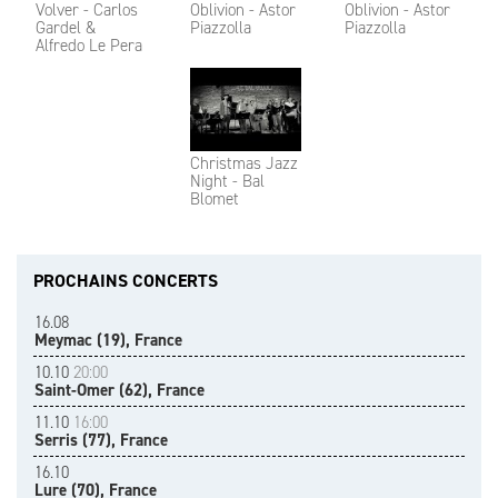
Volver - Carlos
Oblivion - Astor
Oblivion - Astor
Gardel &
Piazzolla
Piazzolla
Alfredo Le Pera
Christmas Jazz
Night - Bal
Blomet
PROCHAINS CONCERTS
16.08
Meymac (19), France
10.10
20:00
Saint-Omer (62), France
11.10
16:00
Serris (77), France
16.10
Lure (70), France