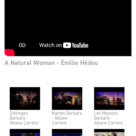
A Natural Woman - Émilie Hédou
Göttingen
Nantes Barbara
Les Mignons
Barbara -
- Albane
Barbara -
Albane Carrère
Carrère
Albane Carrère