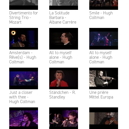
Divertimento for
La Solitude
Smile - Hugh
String Trio -
Barbara -
Coltman
Mozart
Albane Carrère
Amsterdam -
All to myself
All to myself
Rêve(s) - Hugh
alone - Hugh
alone - Hugh
Coltman
Coltman
Coltman
Just a closer
Ständchen - R.
Une prière
with thee -
Standley
Mittel Europa
Hugh Coltman