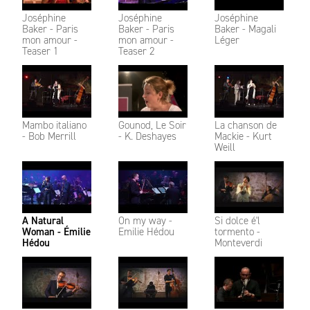
Joséphine
Joséphine
Joséphine
Baker - Paris
Baker - Paris
Baker - Magali
mon amour -
mon amour -
Léger
Teaser 1
Teaser 2
Mambo italiano
Gounod, Le Soir
La chanson de
- Bob Merrill
- K. Deshayes
Mackie - Kurt
Weill
A Natural
On my way -
Si dolce é'l
Woman - Émilie
Emilie Hédou
tormento -
Hédou
Monteverdi