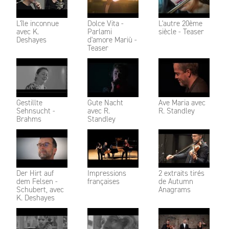
L'île inconnue
Dolce Vita -
L'autre 20ème
avec K.
Parlami
siècle - Teaser
Deshayes
d'amore Mariù -
Teaser
Gestillte
Gute Nacht
Ave Maria avec
Sehnsucht -
avec R.
R. Standley
Brahms
Standley
Der Hirt auf
Impressions
2 extraits tirés
dem Felsen -
françaises
de Autumn
Schubert, avec
Anagrams
K. Deshayes