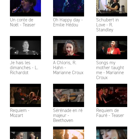
Un conte de
Oh Happy day -
Schubert in
Noël - Teaser
Emilie Hédou
Love - R.
Standley
Je hais les
A Chloris, R.
Songs my
dimanches - L.
Hahn -
mother taught
Richardot
Marianne Croux
me - Marianne
Croux
Requiem -
Sérénade en ré
Requiem de
Mozart
majeur -
Fauré - Teaser
Beethoven