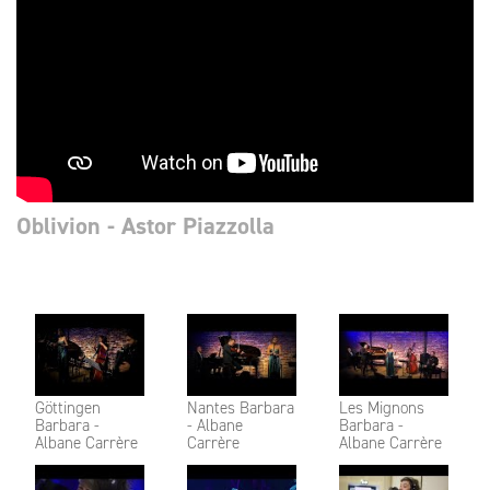
Oblivion - Astor Piazzolla
Göttingen
Nantes Barbara
Les Mignons
Barbara -
- Albane
Barbara -
Albane Carrère
Carrère
Albane Carrère