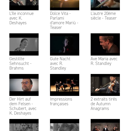
L'île inconnue
Dolce Vita -
L'autre 20ème
avec K.
Parlami
siècle - Teaser
Deshayes
d'amore Mariù -
Teaser
Gestillte
Gute Nacht
Ave Maria avec
Sehnsucht -
avec R.
R. Standley
Brahms
Standley
Der Hirt auf
Impressions
2 extraits tirés
dem Felsen -
françaises
de Autumn
Schubert, avec
Anagrams
K. Deshayes