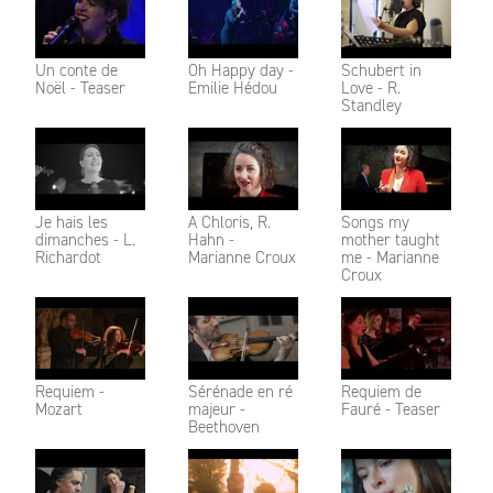
Un conte de
Oh Happy day -
Schubert in
Noël - Teaser
Emilie Hédou
Love - R.
Standley
Je hais les
A Chloris, R.
Songs my
dimanches - L.
Hahn -
mother taught
Richardot
Marianne Croux
me - Marianne
Croux
Requiem -
Sérénade en ré
Requiem de
Mozart
majeur -
Fauré - Teaser
Beethoven