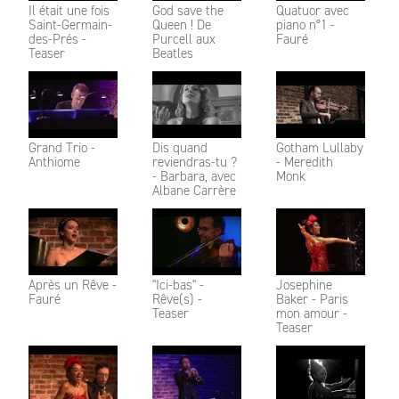
Il était une fois
God save the
Quatuor avec
Saint-Germain-
Queen ! De
piano n°1 -
des-Prés -
Purcell aux
Fauré
Teaser
Beatles
Grand Trio -
Dis quand
Gotham Lullaby
Anthiome
reviendras-tu ?
- Meredith
- Barbara, avec
Monk
Albane Carrère
Après un Rêve -
"Ici-bas" -
Josephine
Fauré
Rêve(s) -
Baker - Paris
Teaser
mon amour -
Teaser