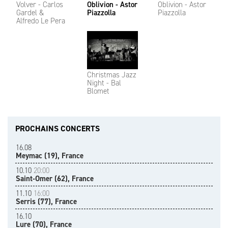
Volver - Carlos
Oblivion - Astor
Oblivion - Astor
Gardel &
Piazzolla
Piazzolla
Alfredo Le Pera
Christmas Jazz
Night - Bal
Blomet
PROCHAINS CONCERTS
16.08
Meymac (19), France
10.10
20:00
Saint-Omer (62), France
11.10
16:00
Serris (77), France
16.10
Lure (70), France