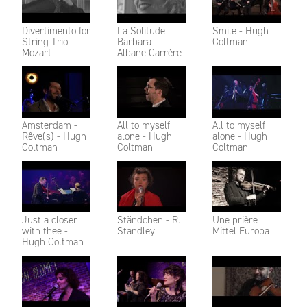
Divertimento for
La Solitude
Smile - Hugh
String Trio -
Barbara -
Coltman
Mozart
Albane Carrère
Amsterdam -
All to myself
All to myself
Rêve(s) - Hugh
alone - Hugh
alone - Hugh
Coltman
Coltman
Coltman
Just a closer
Ständchen - R.
Une prière
with thee -
Standley
Mittel Europa
Hugh Coltman