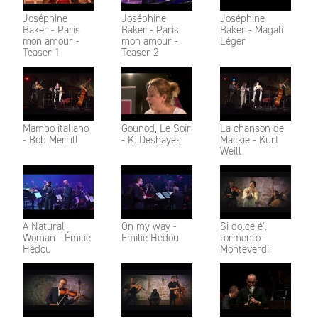
Joséphine
Joséphine
Joséphine
Baker - Paris
Baker - Paris
Baker - Magali
mon amour -
mon amour -
Léger
Teaser 1
Teaser 2
Mambo italiano
Gounod, Le Soir
La chanson de
- Bob Merrill
- K. Deshayes
Mackie - Kurt
Weill
A Natural
On my way -
Si dolce é'l
Woman - Émilie
Emilie Hédou
tormento -
Hédou
Monteverdi