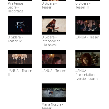
Printemps
O Sidera -
O Sidera -
Sacré -
Teaser II
Teaser III
Reportage
O Sidera -
O Sidera -
JANUA - Teaser
Teaser IV
Interview de
Lila hajosi
JANUA - Teaser
JANUA - Teaser
JANUA -
II
III
Présentation
(version courte)
Maria Nostra -
Teaser