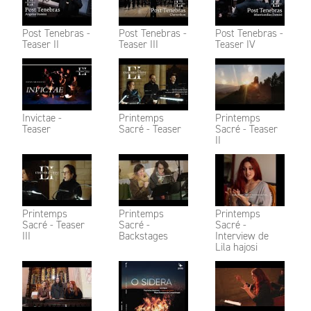
Post Tenebras -
Post Tenebras -
Post Tenebras -
Teaser II
Teaser III
Teaser IV
Invictae -
Printemps
Printemps
Teaser
Sacré - Teaser
Sacré - Teaser
II
Printemps
Printemps
Printemps
Sacré - Teaser
Sacré -
Sacré -
III
Backstages
Interview de
Lila hajosi