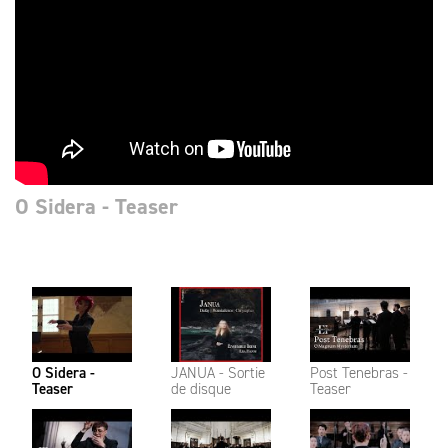
O Sidera - Teaser
O Sidera -
JANUA - Sortie
Post Tenebras -
Teaser
de disque
Teaser