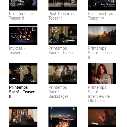
Post Tenebras -
Post Tenebras -
Post Tenebras -
Teaser II
Teaser III
Teaser IV
Invictae -
Printemps
Printemps
Teaser
Sacré - Teaser
Sacré - Teaser
II
Printemps
Printemps
Printemps
Sacré - Teaser
Sacré -
Sacré -
III
Backstages
Interview de
Lila hajosi