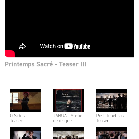
Printemps Sacré - Teaser III
O Sidera -
JANUA - Sortie
Post Tenebras -
Teaser
de disque
Teaser