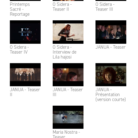
Printemps
O Sidera -
O Sidera -
Sacré -
Teaser II
Teaser III
Reportage
O Sidera -
O Sidera -
JANUA - Teaser
Teaser IV
Interview de
Lila hajosi
JANUA - Teaser
JANUA - Teaser
JANUA -
II
III
Présentation
(version courte)
Maria Nostra -
Teaser